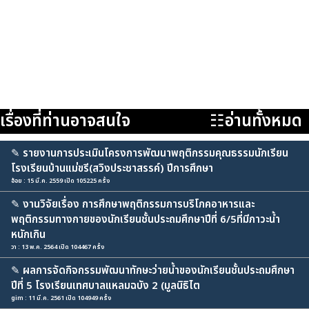
เรื่องที่ท่านอาจสนใจ
☷อ่านทั้งหมด
✎
รายงานการประเมินโครงการพัฒนาพฤติกรรมคุณธรรมนักเรียน
โรงเรียนบ้านแม่ขรี(สวิงประชาสรรค์) ปีการศึกษา
อ้อย : 15 มี.ค. 2559 เปิด 105225 ครั้ง
✎
งานวิจัยเรื่อง การศึกษาพฤติกรรมการบริโภคอาหารและ
พฤติกรรมทางกายของนักเรียนชั้นประถมศึกษาปีที่ 6/5ที่มีภาวะน้ำ
หนักเกิน
วา : 13 พ.ค. 2564 เปิด 104467 ครั้ง
✎
ผลการจัดกิจกรรมพัฒนาทักษะว่ายน้ำของนักเรียนชั้นประถมศึกษา
ปีที่ 5 โรงเรียนเทศบาลแหลมฉบัง 2 (มูลนิธิไต
gim : 11 มี.ค. 2561 เปิด 104949 ครั้ง