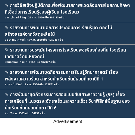
✎
การวิจัยเชิงปฏิบัติการเพื่อพัฒนาสภาพแวดล้อมภายในสถานศึกษา
ที่เอื้อต่อการเรียนรู้ของผู้เรียน โรงเรียนว
นายดุษิต ศรีหิรัญ : 22 ส.ค. 2560 เปิด 105113 ครั้ง
✎
รายงานการพัฒนาเอกสารประกอบการเรียนรู้ชุด ดอกไม้
สร้างสรรค์จากวัสดุเหลือใช้
ปรยา เคนผาพงศ์ : 15 พ.ย. 2560 เปิด 105046 ครั้ง
✎
รายงานการประเมินโครงการโรงเรียนพอเพียงท้องถิ่น โรงเรียน
เทศบาลวัดมเหยงคณ์
khunphai : 1 เม.ย. 2563 เปิด 104927 ครั้ง
✎
รายงานการพัฒนาชุดกิจกรรมการเรียนรู้วิทยาศาสตร์ เรื่อง
พลังงานความร้อน สำหรับนักเรียนชั้นมัธยมศึกษาปีที่ 1
สมพร น้ำวิวัฒน์ : 2 ส.ค. 2564 เปิด 103971 ครั้ง
✎
การพัฒนาชุดกิจกรรมการสอนแบบสืบเสาะหาความรู้ (5E) เรื่อง
การเคลื่อนที่ แนวตรง(อัตราเร็วและความเร็ว) วิชาฟิสิกส์พื้นฐาน ของ
นักเรียนชั้นมัธยมศึกษา ปีที่ 6
ผึ้ง : 7 มี.ค. 2563 เปิด 104738 ครั้ง
Advertisement