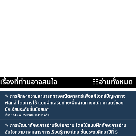
เรื่องที่ท่านอาจสนใจ
☷อ่านทั้งหมด
✎
การศึกษาความสามารถทางคณิตศาสตร์เพื่อแก้โจทย์ปัญหาทาง
ฟิสิกส์ โดยการใช้ แบบฝึกเสริมทักษะพื้นฐานทางคณิตศาสตร์ของ
นักเรียนระดับชั้นมัธยมศ
เอื้อย : 14 มี.ค. 2562 เปิด 104591 ครั้ง
✎
การพัฒนาทักษะการอ่านจับใจความ โดยใช้แบบฝึกทักษะการอ่าน
จับใจความ กลุ่มสาระการเรียนรู้ภาษาไทย ชั้นประถมศึกษาปีที่ 5