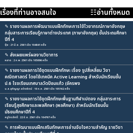
เรื่องที่ท่านอาจสนใจ
☷อ่านทั้งหมด
✎
รายงานผลการพัฒนาแบบฝึกทักษะการใช้ไวยากรณ์ภาษาอังกฤษ
กลุ่มสาระการเรียนรู้ภาษาต่างประเทศ (ภาษาอังกฤษ) ชั้นประถมศึกษา
ปีที่ 4
ปุ้ย : 21 มิ.ย. 2561 เปิด 104841 ครั้ง
✎
ส่งเผยแพร่ผลงานวิชาการ
หยาด : 2 ก.พ. 2561 เปิด 105006 ครั้ง
✎
รายงานผลการใช้ชุดแบบฝึกทักษะ เรื่อง รูปสี่เหลี่ยม วิชา
คณิตศาสตร์ โดยใช้เทคนิค Active Learning สำหรับนักเรียนชั้น
ป.6 โรงเรียนเทศบาลวัดป้อมแก้ว (อัครพง
น.ส.สุกัญญา สว่างรัตน์ : 10 ก.ค. 2561 เปิด 105162 ครั้ง
✎
รายงานผลการใช้ชุดฝึกทักษะพื้นฐานกีฬาเปตอง กลุ่มสาระการ
เรียนรู้สุขศึกษาและพลศึกษา (พลศึกษา) สำหรับนักเรียนชั้น
มัธยมศึกษาปีที่ 4
ครูไกรสิทธิ์ : 22 มิ.ย. 2561 เปิด 104767 ครั้ง
✎
การพัฒนาแบบฝึกเสริมทักษะการอ่านจับใจความสำคัญ รายวิชา