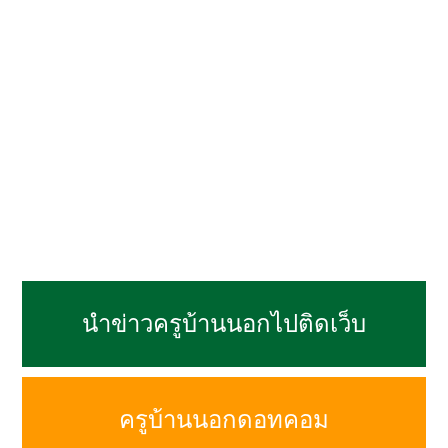
นำข่าวครูบ้านนอกไปติดเว็บ
ครูบ้านนอกดอทคอม