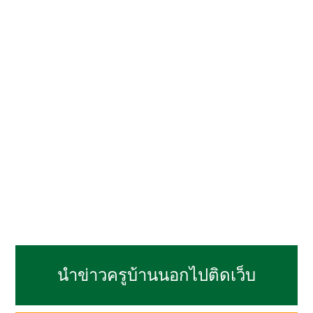
นำข่าวครูบ้านนอกไปติดเว็บ