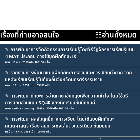
เรื่องที่ท่านอาจสนใจ
☷อ่านทั้งหมด
✎
การพัฒนาการจัดกิจกรรมการเรียนรู้โดยวิธีวัฏจักรการเรียนรู้แบบ
4 MAT ประกอบ การใช้ชุดฝึกทักษะ เรื
อ้อม : 10 ม.ค. 2559 เปิด 105100 ครั้ง
✎
รายงานการพัฒนาแบบฝึกทักษะการอ่านและการเขียนคำยาก จาก
แหล่งเรียนเรียนรู้ในท้องถิ่นจังหวัดนครศรีธรรมราช
ทิพย์ : 13 มี.ค. 2559 เปิด 105182 ครั้ง
✎
การพัฒนาทักษะการอ่านภาษาอังกฤษเพื่อความเข้าใจ โดยใช้วิธี
การสอนอ่านแบบ SQ4R ของนักเรียนชั้นมัธยมศึ
นางสาวชนิดา คงสำราญ : 29 มิ.ย. 2560 เปิด 105110 ครั้ง
✎
การพัฒนาผลสัมฤทธิ์ทางการเรียน โดยใช้แบบฝึกทักษะ
คณิตศาสตร์ เรื่อง สมการเชิงเส้นตัวแปรเดียว ชั้นมัธยม
ครูน๊ะ : 18 พ.ค. 2561 เปิด 105193 ครั้ง