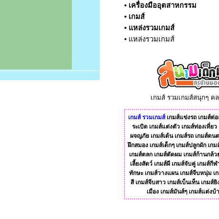
•
เครื่องมืออุตสาหกรรม
•
เกมส์
•
แหล่งรวมเกมส์
•
แหล่งรวมเกมส์
เกมส์ รวมเกมส์สนุกๆ ค
เกมส์
รวมเกมส์
เกมส์แข่งรถ
เกมส์ต่อส
ระเบิด
เกมส์แต่งตัว
เกมส์ท่องเที่ยว
ผจญภัย
เกมส์เต้น
เกมส์รถ
เกมส์ดนต
ฝึกสมอง
เกมส์เด็กๆ
เกมส์ปลูกผัก
เกมส
เกมส์ตลก
เกมส์ตัดผม
เกมส์ก้านกล้ว
เลี้ยงสัตว์
เกมส์ผี
เกมส์จับคู่
เกมส์กีฬ
ทักษะ
เกมส์วางแผน
เกมส์จีบหนุ่ม
เก
สี
เกมส์จีบสาว
เกมส์เบ็นเท็น
เกมส์ยิ
เมือง
เกมส์มันส์ๆ
เกมส์แต่งบ้