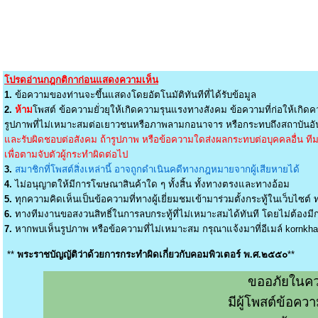
โปรดอ่านกฎกติกาก่อนแสดงความเห็น
1.
ข้อความของท่านจะขึ้นแสดงโดยอัตโนมัติทันทีที่ได้รับข้อมูล
2.
ห้าม
โพสต์ ข้อความยั่วยุให้เกิดความรุนแรงทางสังคม ข้อความที่ก่อให้เกิดค
รูปภาพที่ไม่เหมาะสมต่อเยาวชนหรือภาพลามกอนาจาร หรือกระทบถึงสถาบันอัน
และรับผิดชอบต่อสังคม ถ้ารูปภาพ หรือข้อความใดส่งผลกระทบต่อบุคคลอื่น ทีมง
เพื่อตามจับตัวผู้กระทำผิดต่อไป
3.
สมาชิกที่โพสต์สิ่งเหล่านี้ อาจถูกดำเนินคดีทางกฎหมายจากผู้เสียหายได้
4.
ไม่อนุญาตให้มีการโฆษณาสินค้าใด ๆ ทั้งสิ้น ทั้งทางตรงและทางอ้อม
5.
ทุกความคิดเห็นเป็นข้อความที่ทางผู้เยี่ยมชมเข้ามาร่วมตั้งกระทู้ในเว็บไซต์ ท
6.
ทางทีมงานขอสงวนสิทธิ์ในการลบกระทู้ที่ไม่เหมาะสมได้ทันที โดยไม่ต้องมีกา
7.
หากพบเห็นรูปภาพ หรือข้อความที่ไม่เหมาะสม กรุณาแจ้งมาที่อีเมล์
kornkh
**
พระราชบัญญัติว่าด้วยการกระทำผิดเกี่ยวกับคอมพิวเตอร์ พ.ศ.๒๕๕๐
**
ขออภัยในคว
มีผู้โพสต์ข้อค