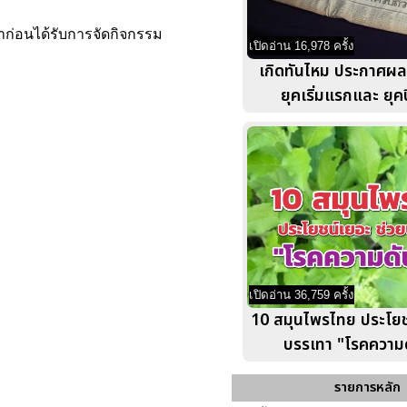
่าก่อนได้รับการจัดกิจกรรม
เปิดอ่าน 16,978 ครั้ง
เกิดทันไหม ประกาศผล
ยุคเริ่มแรกและ ยุค
เปิดอ่าน 36,759 ครั้ง
10 สมุนไพรไทย ประโยช
บรรเทา "โรคความด
รายการหลัก