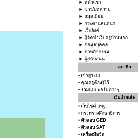
►
หน้าแรก
►
ข่าว/บทความ
►
สมุดเยี่ยม
►
กระดานสนทนา
►
เว็บลิงค์
►
ผู้จัดทำเว็บครูบ้านนอก
►
ข้อมูลบุคคล
►
ภาพกิจกรรม
►
ผู้สนับสนุน
สมาชิก
•
เข้าสู่ระบบ
•
คุณครูต้องรู้ไว้
•
รวมแบบฟอร์มต่างๆ
เว็บน่าสนใจ
•
เว็บไซต์ สพฐ.
•
กระทรวงศึกษาธิการ
•
ติวสอบ GED
•
ติวสอบ SAT
•
เครื่องมือวัด