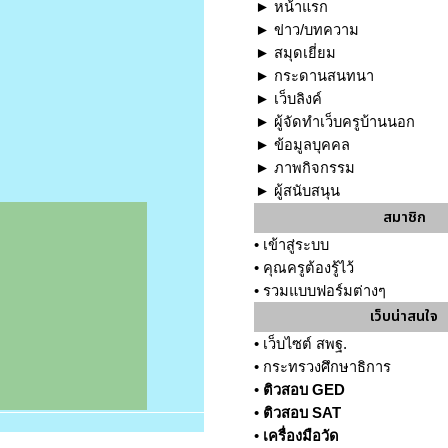
►
หน้าแรก
►
ข่าว/บทความ
►
สมุดเยี่ยม
►
กระดานสนทนา
►
เว็บลิงค์
►
ผู้จัดทำเว็บครูบ้านนอก
►
ข้อมูลบุคคล
►
ภาพกิจกรรม
►
ผู้สนับสนุน
สมาชิก
•
เข้าสู่ระบบ
•
คุณครูต้องรู้ไว้
•
รวมแบบฟอร์มต่างๆ
เว็บน่าสนใจ
•
เว็บไซต์ สพฐ.
•
กระทรวงศึกษาธิการ
•
ติวสอบ GED
•
ติวสอบ SAT
•
เครื่องมือวัด