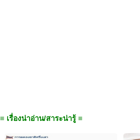
≡ เรื่องน่าอ่าน/สาระน่ารู้ ≡