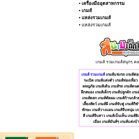
•
เครื่องมืออุตสาหกรรม
•
เกมส์
•
แหล่งรวมเกมส์
•
แหล่งรวมเกมส์
เกมส์ รวมเกมส์สนุกๆ ค
เกมส์
รวมเกมส์
เกมส์แข่งรถ
เกมส์ต่อส
ระเบิด
เกมส์แต่งตัว
เกมส์ท่องเที่ยว
ผจญภัย
เกมส์เต้น
เกมส์รถ
เกมส์ดนต
ฝึกสมอง
เกมส์เด็กๆ
เกมส์ปลูกผัก
เกมส
เกมส์ตลก
เกมส์ตัดผม
เกมส์ก้านกล้ว
เลี้ยงสัตว์
เกมส์ผี
เกมส์จับคู่
เกมส์กีฬ
ทักษะ
เกมส์วางแผน
เกมส์จีบหนุ่ม
เก
สี
เกมส์จีบสาว
เกมส์เบ็นเท็น
เกมส์ยิ
เมือง
เกมส์มันส์ๆ
เกมส์แต่งบ้