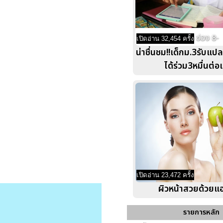
เปิดอ่าน 32,454 ครั้ง
น่าชื่นชม!!เด็กม.3รับแ
ได้ร่วม3หมื่นต่อ
เปิดอ่าน 23,472 ครั้ง
ผิวหน้าสวยด้วยแอ
รายการหลัก