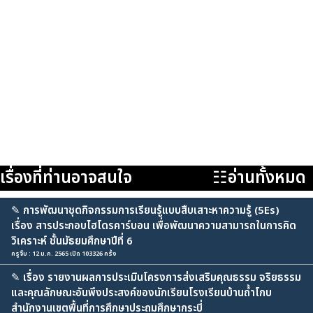
เรื่องที่ท่านอาจสนใจ
☷อ่านทั้งหมด
✎
การพัฒนาชุดกิจกรรมการเรียนรู้แบบสืบเสาะหาความรู้ (5Es)
เรื่อง สารประกอบไฮโดรคาร์บอน เพื่อพัฒนาความสามารถในการคิด
วิเคราะห์ ชั้นมัธยมศึกษาปีที่ 6
ครูจิ๊บ : 12 ม.ค. 2565 เปิด 103326 ครั้ง
✎
เรื่อง รายงานผลการประเมินโครงการส่งเสริมคุณธรรม จริยธรรม
และคุณลักษณะอันพึงประสงค์ของนักเรียนโรงเรียนบ้านถ้ำโกบ
สำนักงานเขตพื้นที่การศึกษาประถมศึกษากระบี่