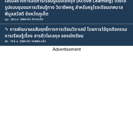
เสริมสร้างการจัดการเรียนรู้แบบเชิงรุก (Active Learning) โดยใช้
รูปแบบชุมชนการเรียนรู้ทาง วิชาชีพครู สำหรับครูโรงเรียนเทศบาล
พิบูลสวัสดี จังหวัดภูเก็ต
ญา : 26 ธ.ค. 2568 เปิด 3314 ครั้ง
✎
การพัฒนาผลสัมฤทธิ์ทางการเรียนวิชาเคมี โดยการใช้ชุดกิจกรรม
การเรียนรู้เรื่อง สารชีวโมเลกุล ของนักเรียน
อัด : 19 มิ.ย. 2560 เปิด 104963 ครั้ง
Advertisement