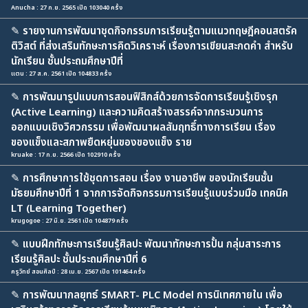
Anucha : 27 ก.ย. 2565 เปิด 103040 ครั้ง
✎
รายงานการพัฒนาชุดกิจกรรมการเรียนรู้ตามแนวทฤษฎีคอนสตรัค
ติวิสต์ ที่ส่งเสริมทักษะการคิดวิเคราะห์ เรื่องการเขียนสะกดคำ สำหรับ
นักเรียน ชั้นประถมศึกษาปีที่
แตน : 27 ส.ค. 2561 เปิด 104833 ครั้ง
✎
การพัฒนารูปแบบการสอนฟิสิกส์ด้วยการจัดการเรียนรู้เชิงรุก
(Active Learning) และความคิดสร้างสรรค์จากกระบวนการ
ออกแบบเชิงวิศวกรรม เพื่อพัฒนาผลสัมฤทธิ์ทางการเรียน เรื่อง
ของแข็งและสภาพยืดหยุ่นของของแข็ง ราย
kruake : 17 ก.ย. 2566 เปิด 102910 ครั้ง
✎
การศึกษาการใช้ชุดการสอน เรื่อง งานอาชีพ ของนักเรียนชั้น
มัธยมศึกษาปีที่ 1 จากการจัดกิจกรรมการเรียนรู้แบบร่วมมือ เทคนิค
LT (Learning Together)
krugogoe : 27 มิ.ย. 2561 เปิด 104879 ครั้ง
✎
แบบฝึกทักษะการเรียนรู้ศิลปะ พัฒนาทักษะการปั้น กลุ่มสาระการ
เรียนรู้ศิลปะ ชั้นประถมศึกษาปีที่ 6
ครู​วิทย์ สอนศิลป์ : 28 เม.ย. 2567 เปิด 101464 ครั้ง
✎
การพัฒนากลยุทธ์ SMART- PLC Model การนิเทศภายใน เพื่อ