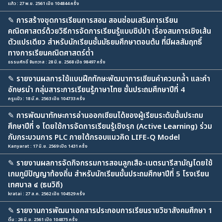
แก้ว : 27 พ.ย. 2561 เปิด 104844 ครั้ง
✎
การสร้างชุดการเรียนการสอน สอนซ่อมเสริมการเรียน
คณิตศาสตร์ด้วยวิธีการจัดการเรียนรู้แบบซิปปา เรื่องสมการเชิงเส้น
ตัวแปรเดียว สำหรับนักเรียนชั้นมัธยมศึกษาตอนต้น ที่มีผลสัมฤทธิ์
ทางการเรียนคณิตศาสตร์ต่ำ
ธรรมศักดิ์ จันทวาส : 28 มิ.ย. 2568 เปิด 98497 ครั้ง
✎
รายงานผลการใช้แบบฝึกทักษะพัฒนาการเขียนคำควบกล้ำ และคำ
อักษรนำ กลุ่มสาระการเรียนรู้ภาษาไทย ชั้นประถมศึกษาปีที่ 4
ครูแป๋ว : 18 มี.ค. 2563 เปิด 104733 ครั้ง
✎
การพัฒนาทักษะการอ่านออกเขียนได้ของผู้เรียนระดับชั้นประถม
ศึกษาปีที่ ๑ โดยใช้การจัดการเรียนรู้เชิงรุก (Active Learning) ร่วม
กับกระบวนการ PLC ภายใต้กรอบแนวคิด LIFE-Q Model
Kanyarat : 17 มิ.ย. 2569 เปิด 1431 ครั้ง
✎
รายงานผลการจัดกิจกรรมการสอนลูกเสือ-เนตรนารีสามัญโดยใช้
เกมภูมิปัญญาท้องถิ่น สำหรับนักเรียนชั้นประถมศึกษาปีที่ 5 โรงเรียน
เทศบาล ๔ (ธนวิถี)
kratai : 27 ส.ค. 2562 เปิด 104529 ครั้ง
✎
รายงานการพัฒนาเอกสารประกอบการเรียนรายวิชาสังคมศึกษา 1
ติ๋ม : 26 มิ.ย. 2561 เปิด 104875 ครั้ง