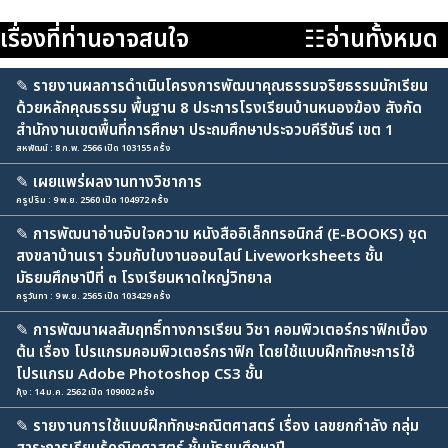
เรื่องที่ท่านอาจสนใจ
☷อ่านทั้งหมด
✎
รายงานผลการดำเนินโครงการพัฒนาคุณธรรมจริยธรรมนักเรียน
ด้วยหลักคุณธรรม พื้นฐาน 8 ประการโรงเรียนบ้านหนองฆ้อง สังกัด
สำนักงานเขตพื้นที่การศึกษา ประถมศึกษาประจวบคีรีขันธ์ เขต 1
สหพัฒน์ : 8 ก.พ. 2566 เปิด 103155 ครั้ง
✎
เผยแพร่ผลงานทางวิชาการ
ครูปริม : 9 พ.ย. 2560 เปิด 104972 ครั้ง
✎
การพัฒนาอ่านจับใจความ หนังสืออิเล็กทรอนิกส์ (E-BOOKS) ชุด
สงขลาบ้านเรา ร่วมกับใบงานออนไลน์ Liveworksheets ชั้น
มัธยมศึกษาปีที่ ๓ โรงเรียนหาดใหญ่วิทยาล
ครูวันทา : 9 พ.ย. 2565 เปิด 103429 ครั้ง
✎
การพัฒนาผลสัมฤทธิ์ทางการเรียน วิชา คอมพิวเตอร์กราฟิกเบื้อง
ต้น เรื่อง โปรแกรมคอมพิวเตอร์กราฟิก โดยใช้แบบฝึกทักษะการใช้
โปรแกรม Adobe Photoshop CS3 ชั้น
กุ้ง : 14 ม.ค. 2562 เปิด 109002 ครั้ง
✎
รายงานการใช้แบบฝึกทักษะคณิตศาสตร์ เรื่อง เลขยกกำลัง กลุ่ม