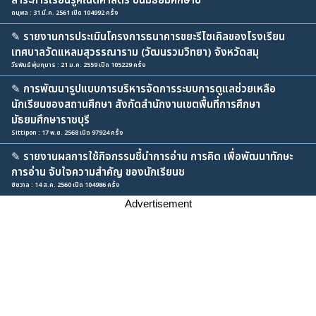
สาระการเรียนรู้คณิตศาสตร์ ชั้นมัธยมศึกษาปี
ดนุพล : 31 มี.ค. 2561 เปิด 104992 ครั้ง
✎
รายงานการประเมินโครงการธนาคารขยะรีไซเคิลของโรงเรียน
เทศบาลวัดแหลมสุวรรณาราม (วัฒนรวมวิทยา) จังหวัดสมุ
วีรพันธ์ พุ่มกุมาร : 21 ม.ค. 2559 เปิด 105229 ครั้ง
✎
การพัฒนารูปแบบการบริหารจัดการระบบการดูแลช่วยเหลือ
นักเรียนของสถานศึกษา สังกัดสำนักงานเขตพื้นที่การศึกษา
มัธยมศึกษาราชบุรี
Sittipon : 17 พ.ย. 2568 เปิด 97924 ครั้ง
✎
รายงานผลการใช้กิจกรรมชี้นำการอ่าน การคิด เพื่อพัฒนาทักษะ
การอ่าน จับใจความสำคัญ ของนักเรียนช
ชัชวาล : 14 ส.ค. 2560 เปิด 104986 ครั้ง
Advertisement