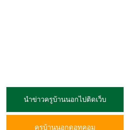
นำข่าวครูบ้านนอกไปติดเว็บ
ครูบ้านนอกดอทคอม