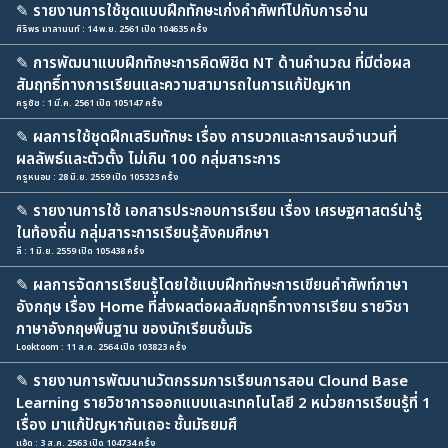
✎
รายงานการใช้ชุดแบบฝึกทักษะเก่งคำศัพท์ไปกับการอ่าน
ศิริพร มาลานนท์ : 14 พ.ย. 2561 เปิด 104635 ครั้ง
✎
การพัฒนาแบบฝึกทักษะการคิดพิชิต NT ด้านคำนวณ ที่มีต่อผล
สัมฤทธิ์ทางการเรียนและความสามารถในการแก้ปัญหาท
ครูชัช : 1 มี.ค. 2561 เปิด 105147 ครั้ง
✎
ผลการใช้ชุดฝึกเสริมทักษะ เรื่อง การบวกและการลบจำนวนที่
ผลลัพธ์และตัวตั้ง ไม่เกิน 100 กลุ่มสาระการ
ครูหนอม : 28 มิ.ย. 2559 เปิด 105323 ครั้ง
✎
รายงานการใช้ เอกสารประกอบการเรียน เรื่อง เศรษฐศาสตร์น่ารู้
ในท้องถิ่น กลุ่มสาระการเรียนรู้สังคมศึกษา
ลี : 1 มิ.ย. 2559 เปิด 105438 ครั้ง
✎
ผลการจัดการเรียนรู้โดยใช้แบบฝึกทักษะการเขียนคำศัพท์ภาษา
อังกฤษ เรื่อง Home ที่ส่งผลต่อผลสัมฤทธิ์ทางการเรียน รายวิชา
ภาษาอังกฤษพื้นฐาน ของนักเรียนชั้นมัธ
Looktoom : 11 ส.ค. 2564 เปิด 103823 ครั้ง
✎
รายงานการพัฒนานวัตกรรมการเรียนการสอน Clound Base
Learning รายวิชาการออกแบบและเทคโนโลยี 2 หน่วยการเรียนรู้ที่ 1
เรื่อง มาแก้ปัญหากันเถอะ ชั้นมัธยมศึ
แอ้ด : 3 ส.ค. 2563 เปิด 104734 ครั้ง