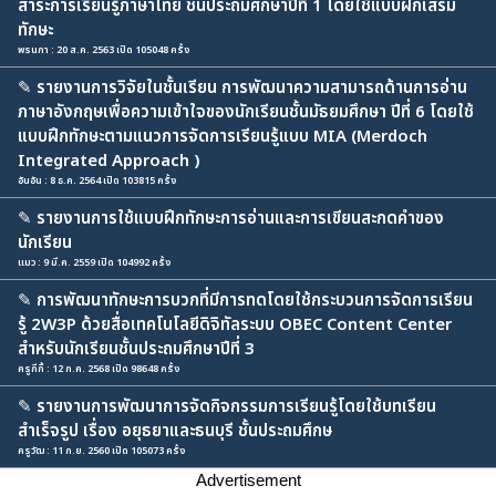
สาระการเรียนรู้ภาษาไทย ชั้นประถมศึกษาปีที่ 1 โดยใช้แบบฝึกเสริม
ทักษะ
พรนภา : 20 ส.ค. 2563 เปิด 105048 ครั้ง
✎
รายงานการวิจัยในชั้นเรียน การพัฒนาความสามารถด้านการอ่าน
ภาษาอังกฤษเพื่อความเข้าใจของนักเรียนชั้นมัธยมศึกษา ปีที่ 6 โดยใช้
แบบฝึกทักษะตามแนวการจัดการเรียนรู้แบบ MIA (Merdoch
Integrated Approach )
อันอัน : 8 ธ.ค. 2564 เปิด 103815 ครั้ง
✎
รายงานการใช้แบบฝึกทักษะการอ่านและการเขียนสะกดคำของ
นักเรียน
แมว : 9 มี.ค. 2559 เปิด 104992 ครั้ง
✎
การพัฒนาทักษะการบวกที่มีการทดโดยใช้กระบวนการจัดการเรียน
รู้ 2W3P ด้วยสื่อเทคโนโลยีดิจิทัลระบบ OBEC Content Center
สำหรับนักเรียนชั้นประถมศึกษาปีที่ 3
ครูกีกี้ : 12 ก.ค. 2568 เปิด 98648 ครั้ง
✎
รายงานการพัฒนาการจัดกิจกรรมการเรียนรู้โดยใช้บทเรียน
สำเร็จรูป เรื่อง อยุธยาและธนบุรี ชั้นประถมศึกษ
ครูวัฒ : 11 ก.ย. 2560 เปิด 105073 ครั้ง
Advertisement