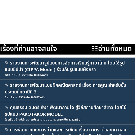
เรื่องที่ท่านอาจสนใจ
☷อ่านทั้งหมด
✎
รายงานการพัฒนารูปแบบการจัดการเรียนรู้ภาษาไทย โดยใช้รูป
แบบซิปปา (CIPPA Model) ร่วมกับรูปแบบผังกรา
ต่อง : 18 มี.ค. 2561 เปิด 105004 ครั้ง
✎
รายงานการพัฒนาแบบฝึกคณิตศาสตร์ เรื่อง การคูณ สำหรับชั้น
ประถมศึกษาปีที่ 3
ปุ้ย : 8 ส.ค. 2559 เปิด 105077 ครั้ง
✎
คุณธรรม ดนตรี กีฬา พัฒนากายใจ สู่วิถีสถานศึกษาสีขาว โดยใช้
รูปแบบ PAKOTAKOR MODEL
โรงเรียนบ้านปะโคตะกอ(ประชาสามั : 9 เม.ย. 2569 เปิด 1732 ครั้ง
✎
การพัฒนาทักษะการอ่านและการเขียน เรื่อง มาตราตัวสะกด กลุ่ม