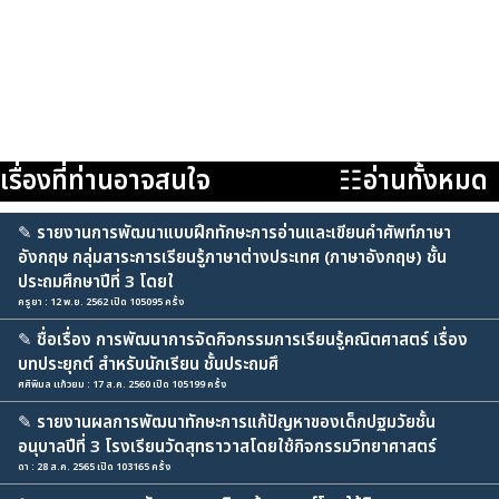
เรื่องที่ท่านอาจสนใจ
☷อ่านทั้งหมด
✎
รายงานการพัฒนาแบบฝึกทักษะการอ่านและเขียนคำศัพท์ภาษา
อังกฤษ กลุ่มสาระการเรียนรู้ภาษาต่างประเทศ (ภาษาอังกฤษ) ชั้น
ประถมศึกษาปีที่ 3 โดยใ
ครูยา : 12 พ.ย. 2562 เปิด 105095 ครั้ง
✎
ชื่อเรื่อง การพัฒนาการจัดกิจกรรมการเรียนรู้คณิตศาสตร์ เรื่อง
บทประยุกต์ สำหรับนักเรียน ชั้นประถมศึ
ศศิพิมล แก้วยม : 17 ส.ค. 2560 เปิด 105199 ครั้ง
✎
รายงานผลการพัฒนาทักษะการแก้ปัญหาของเด็กปฐมวัยชั้น
อนุบาลปีที่ 3 โรงเรียนวัดสุทธาวาสโดยใช้กิจกรรมวิทยาศาสตร์
ดา : 28 ส.ค. 2565 เปิด 103165 ครั้ง