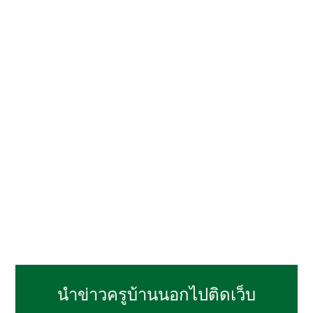
นำข่าวครูบ้านนอกไปติดเว็บ