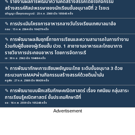
✎
รายงานผลการพัฒนาความคิดสร้างสรรค์โดยใช้กิจกรรม
สร้างสรรค์ศิลปะหรรษาของนักเรียนชั้นอนุบาลปีที่ 2 โรงเร
อภิญญา เอื้อกุศลสมบูรณ์ : 25 ก.ค. 2560 เปิด 105045 ครั้ง
✎
การประเมินโครงการอาหารกลางวันโรงเรียนเทศบาลนาอ้อ
กลม : 15 ก.พ. 2564 เปิด 104279 ครั้ง
✎
การพัฒนาผลสัมฤทธิ์ทางการเรียนและความสามารถในการทำงาน
ร่วมกับผู้อื่นของผู้เรียนชั้น ปวช. 1 สาขางานอาหารและโภชนาการ
รายวิชาการประกอบอาหาร โดยการจัดการเรี
เอ : 30 ก.ย. 2562 เปิด 104684 ครั้ง
✎
การพัฒนาทักษะการเขียนพยัญชนะไทย ระดับชั้นอนุบาล 3 ด้วย
กระบวนการMAPผ่านกิจกรรมสร้างสรรค์ด้วยดินน้ำมัน
ครูพัช : 27 ก.ค. 2568 เปิด 98439 ครั้ง
✎
การพัฒนาแบบฝึกเสริมทักษะคณิตศาสตร์ เรื่อง ทศนิยม กลุ่มสาระ
การเรียนรู้คณิตศาสตร์ ชั้นประถมศึกษาปีที่
ชล : 16 ก.พ. 2559 เปิด 105248 ครั้ง
Advertisement