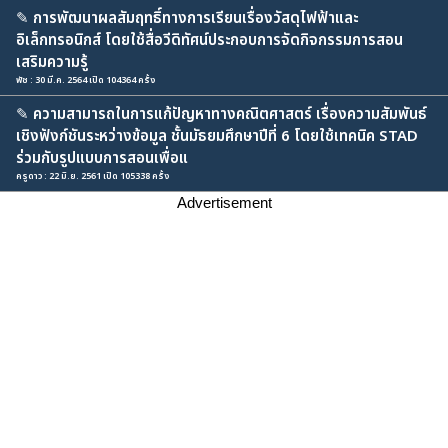
✎
การพัฒนาผลสัมฤทธิ์ทางการเรียนเรื่องวัสดุไฟฟ้าและ
อิเล็กทรอนิกส์ โดยใช้สื่อวีดิทัศน์ประกอบการจัดกิจกรรมการสอน
เสริมความรู้
พัช : 30 มี.ค. 2564 เปิด 104364 ครั้ง
✎
ความสามารถในการแก้ปัญหาทางคณิตศาสตร์ เรื่องความสัมพันธ์
เชิงฟังก์ชันระหว่างข้อมูล ชั้นมัธยมศึกษาปีที่ 6 โดยใช้เทคนิค STAD
ร่วมกับรูปแบบการสอนเพื่อแ
ครูดาว : 22 มิ.ย. 2561 เปิด 105338 ครั้ง
Advertisement