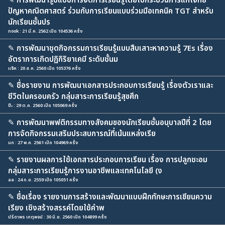
✎
การพัฒนารูปแบบการจัดการเรียนรู้โดยใช้กระบวนการแก้โจทย์
ปัญหาคณิตศาสตร์ ร่วมกับการเรียนแบบร่วมมือเทคนิค TGT สำหรับ
นักเรียนชั้นปร
nook : 21 มี.ค. 2562 เปิด 104536 ครั้ง
✎
การพัฒนาชุดกิจกรรมการเรียนรู้แบบสืบเสาะหาความรู้ 7Es เรื่อง
อัตราการเกิดปฏิกิริยาเคมี ระดับชั้นม
แจ๊ค : 20 ส.ค. 2560 เปิด 105376 ครั้ง
✎
ชื่อรายงาน การพัฒนาเอกสารประกอบการเรียนรู้ เรื่องตัวเราและ
ชีวิตในครอบครัว กลุ่มสาระการเรียนรู้สุขศึก
ป๊ะ : 29 ต.ค. 2560 เปิด 105069 ครั้ง
✎
การพัฒนาพฟติกรรมทางสังคมของนักเรียนชั้นอนุบาลปีที่ 2 โดย
การจัดกิจกรรมเสริมประสบการณ์ที่เน้นแหล่งเรีย
นก : 27 พ.ค. 2561 เปิด 104969 ครั้ง
✎
รายงานผลการใช้เอกสารประกอบการเรียน เรื่อง การปลูกชะอม
กลุ่มสาระการเรียนรู้การงานอาชีพและเทคโนโลยี (ง
aa : 24 ก.ย. 2559 เปิด 105051 ครั้ง
✎
ชื่อเรื่อง รายงานการสร้างและพัฒนาแบบฝึกทักษะการเขียนความ
เรียง เชิงสร้างสรรค์โดยใช้คำพ
ปรีดาพร เกตุพจน์ : 30 มิ.ย. 2560 เปิด 104899 ครั้ง