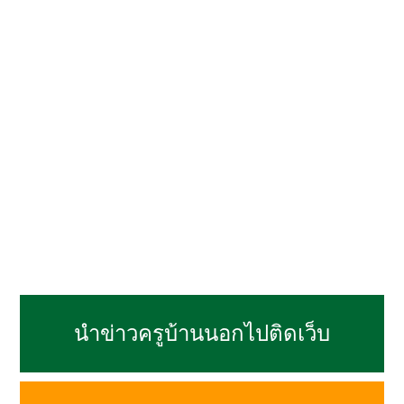
นำข่าวครูบ้านนอกไปติดเว็บ