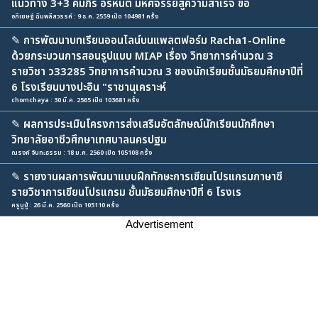
แนวทาง 3+3 คัมภีร์ อรหันต์ มหัศจรรย์สู่ความสำเร็จ ขอ
อภิเชษฐ์ ฉิมพลีสวรรค์ : 9 ธ.ค. 2559 เปิด 104981 ครั้ง
✎
การพัฒนาบทเรียนออนไลน์บนแพลตฟอร์ม Racha1-Online
ด้วยกระบวนการสอนรูปแบบ MIAP เรื่อง วิทยาการคำนวณ 3
รายวิชา ว33285 วิทยาการคำนวณ 3 ของนักเรียนชั้นมัธยมศึกษาปีที่
6 โรงเรียนบางปะอิน "ราชานุเคราะห์
chomchaya : 30 มี.ค. 2565 เปิด 103681 ครั้ง
✎
ผลการประเมินโครงการส่งเสริมอัตลักษณ์นักเรียนนักศึกษา
วิทยาลัยอาชีวศึกษาเทศบาลนครปฐม
ณรงค์ จันทะธรรม : 18 ม.ค. 2560 เปิด 105108 ครั้ง
✎
รายงานผลการพัฒนาแบบฝึกทักษะการเขียนโปรแกรมภาษาซี
รายวิชาการเขียนโปรแกรม ชั้นมัธยมศึกษาปีที่ 6 โรงเร
ครูบูบู้ : 26 มี.ค. 2560 เปิด 105110 ครั้ง
Advertisement