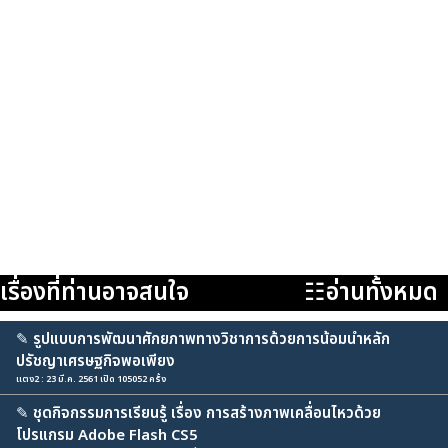
เรื่องที่ท่านอาจสนใจ
☷อ่านทั้งหมด
✎
รูปแบบการพัฒนาศักยภาพทางวิชาการด้วยการน้อมนำหลัก
ปรัชญาเศรษฐกิจพอเพียง
แตง2 : 23 มี.ค. 2561 เปิด 105052 ครั้ง
✎
ชุดกิจกรรมการเรียนรู้ เรื่อง การสร้างภาพเคลื่อนไหวด้วย
โปรแกรม Adobe Flash CS5