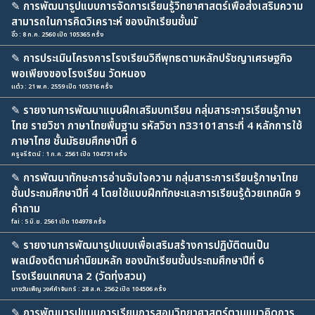
✎
การพัฒนารูปแบบการจัดการเรียนรู้วิทยาศาสตร์เพื่อส่งเสริมความ
สามารถในการคิดวิเคราะห์ ของนักเรียนชั้นมั
อิ๋ว : 8 ก.ค. 2560 เปิด 105365 ครั้ง
✎
การประเมินโครงการโรงเรียนวิถีพุทธตามหลักปรัชญาเศรษฐกิจ
พอเพียงของโรงเรียน วัดหนอง
แต๋ว : 21 พ.ค. 2559 เปิด 105316 ครั้ง
✎
รายงานการพัฒนาแบบฝึกเสริมบทเรียน กลุ่มสาระการเรียนรู้ภาษา
ไทย รายวิชา ภาษาไทยพื้นฐาน รหัสวิชา ท33101สาระที่ 4 หลักการใช้
ภาษาไทย ชั้นมัธยมศึกษาปีที่ 6
ครูจรีรัตน์ : 1 ก.ค. 2561 เปิด 104731 ครั้ง
✎
การพัฒนาทักษะการอ่านจับใจความ กลุ่มสาระการเรียนรู้ภาษาไทย
ชั้นประถมศึกษาปีที่ 4 โดยใช้แบบฝึกทักษะและการเรียนรู้ด้วยเทคนิค 9
คำถาม
fai : 5 มิ.ย. 2561 เปิด 104978 ครั้ง
✎
รายงานการพัฒนารูปแบบเพื่อเสริมสร้างการปฏิบัติตนเป็น
พลเมืองดีตามค่านิยมหลัก ของนักเรียนชั้นประถมศึกษาปีที่ 6
โรงเรียนเทศบาล 2 (วัดทุ่งสวน)
นางวันเพ็ญ วงศ์คำจันทร์ : 28 ส.ค. 2562 เปิด 104506 ครั้ง
✎
การพัฒนารูปแบบการเรียนการสอนวิทยาศาสตร์ตามแนวคิดการ