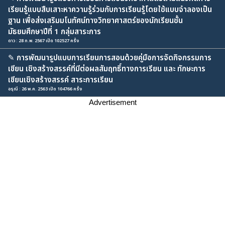
เรียนรู้แบบสืบเสาะหาความรู้ร่วมกับการเรียนรู้โดยใช้แบบจำลองเป็น
ฐาน เพื่อส่งเสริมมโนทัศน์ทางวิทยาศาสตร์ของนักเรียนชั้น
มัธยมศึกษาปีที่ 1 กลุ่มสาระการ
ดาว : 28 ก.พ. 2567 เปิด 102527 ครั้ง
✎
การพัฒนารูปแบบการเรียนการสอนด้วยคู่มือการจัดกิจกรรมการ
เขียน เชิงสร้างสรรค์ที่มีต่อผลสัมฤทธิ์ทางการเรียน และ ทักษะการ
เขียนเชิงสร้างสรรค์ สาระการเรียน
อรุณี : 26 พ.ค. 2563 เปิด 104766 ครั้ง
Advertisement