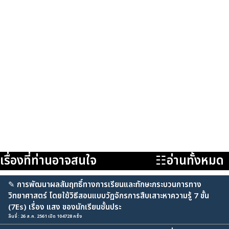
เรื่องที่ท่านอาจสนใจ
☷อ่านทั้งหมด
✎
การพัฒนาผลสัมฤทธิ์ทางการเรียนและทักษะกระบวนการทาง
วิทยาศาสตร์ โดยใช้วิธีสอนแบบวัฏจักรการสืบเสาะหาความรู้ 7 ขั้น
(7Es) เรื่อง แสง ของนักเรียนชั้นประ
ลิ้นจี่ : 26 ส.ค. 2561 เปิด 104728 ครั้ง