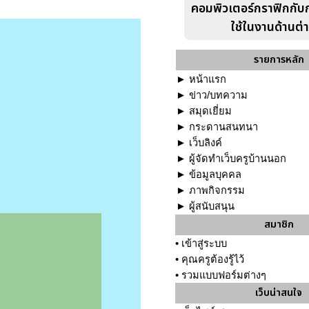
คอมพิวเตอร์กราฟิกกับ
ใช้ในงานด้านต่
รายการหลัก
►
หน้าแรก
►
ข่าว/บทความ
►
สมุดเยี่ยม
►
กระดานสนทนา
►
เว็บลิงค์
►
ผู้จัดทำเว็บครูบ้านนอก
►
ข้อมูลบุคคล
►
ภาพกิจกรรม
►
ผู้สนับสนุน
สมาชิก
•
เข้าสู่ระบบ
•
คุณครูต้องรู้ไว้
•
รวมแบบฟอร์มต่างๆ
เว็บน่าสนใจ