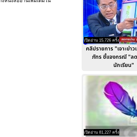
งหนังสืออ่านเพิ่มเติมใน
เปิดอ่าน 15,726 ครั้ง
คลิปรายการ "เจาะข่าวเ
ภัทร ชี้แจงกรณี "ล
นักเรียน"
เปิดอ่าน 81,227 ครั้ง