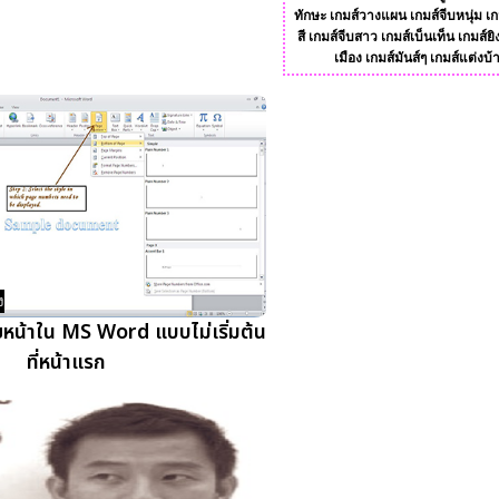
ทักษะ
เกมส์วางแผน
เกมส์จีบหนุ่ม
เก
สี
เกมส์จีบสาว
เกมส์เบ็นเท็น
เกมส์ยิ
เมือง
เกมส์มันส์ๆ
เกมส์แต่งบ้
ง
ขหน้าใน MS Word แบบไม่เริ่มต้น
ที่หน้าแรก