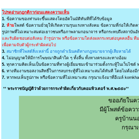
โปรดอ่านกฎกติกาก่อนแสดงความเห็น
1.
ข้อความของท่านจะขึ้นแสดงโดยอัตโนมัติทันทีที่ได้รับข้อมูล
2.
ห้าม
โพสต์ ข้อความยั่วยุให้เกิดความรุนแรงทางสังคม ข้อความที่ก่อให้เกิดค
รูปภาพที่ไม่เหมาะสมต่อเยาวชนหรือภาพลามกอนาจาร หรือกระทบถึงสถาบันอัน
และรับผิดชอบต่อสังคม ถ้ารูปภาพ หรือข้อความใดส่งผลกระทบต่อบุคคลอื่น ทีมง
เพื่อตามจับตัวผู้กระทำผิดต่อไป
3.
สมาชิกที่โพสต์สิ่งเหล่านี้ อาจถูกดำเนินคดีทางกฎหมายจากผู้เสียหายได้
4.
ไม่อนุญาตให้มีการโฆษณาสินค้าใด ๆ ทั้งสิ้น ทั้งทางตรงและทางอ้อม
5.
ทุกความคิดเห็นเป็นข้อความที่ทางผู้เยี่ยมชมเข้ามาร่วมตั้งกระทู้ในเว็บไซต์ ท
6.
ทางทีมงานขอสงวนสิทธิ์ในการลบกระทู้ที่ไม่เหมาะสมได้ทันที โดยไม่ต้องมีกา
7.
หากพบเห็นรูปภาพ หรือข้อความที่ไม่เหมาะสม กรุณาแจ้งมาที่อีเมล์
kornkh
**
พระราชบัญญัติว่าด้วยการกระทำผิดเกี่ยวกับคอมพิวเตอร์ พ.ศ.๒๕๕๐
**
ขออภัยในคว
มีผู้โพสต์ข้อค
ครูบ้านน
กรุณาเ