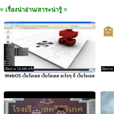
≡ เรื่องน่าอ่าน/สาระน่ารู้ ≡
เปิดอ่าน 19,948 ครั้ง
เปิดอ่าน 
WebOS เว็บโอเอส เว็บโอเอส อะไรๆ ก็ เว็บโอเอส