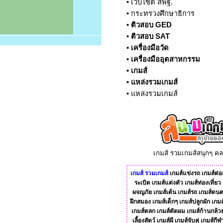
•
เว็บไซต์ สพฐ.
•
กระทรวงศึกษาธิการ
•
ติวสอบ GED
•
ติวสอบ SAT
•
เครื่องมือวัด
•
เครื่องมืออุตสาหกรรม
•
เกมส์
•
แหล่งรวมเกมส์
•
แหล่งรวมเกมส์
เกมส์ รวมเกมส์สนุกๆ ค
เกมส์
รวมเกมส์
เกมส์แข่งรถ
เกมส์ต่อส
ระเบิด
เกมส์แต่งตัว
เกมส์ท่องเที่ยว
ผจญภัย
เกมส์เต้น
เกมส์รถ
เกมส์ดนต
ฝึกสมอง
เกมส์เด็กๆ
เกมส์ปลูกผัก
เกมส
เกมส์ตลก
เกมส์ตัดผม
เกมส์ก้านกล้ว
เลี้ยงสัตว์
เกมส์ผี
เกมส์จับคู่
เกมส์กีฬ