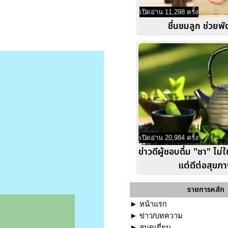
เปิดอ่าน 11,298 ครั้ง
ชื่นชมลูก ช่วยพ
เปิดอ่าน 20,984 ครั้ง
ข่าวดีผู้ชอบดื่ม "ชา" ไม่ใช
แต่ดีต่อสุขภ
รายการหลัก
►
หน้าแรก
►
ข่าว/บทความ
►
สมุดเยี่ยม