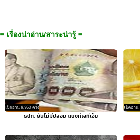
≡ เรื่องน่าอ่าน/สาระน่ารู้ ≡
เปิดอ่าน 9,950 ครั้ง
เปิดอ่าน 
ธปท. ยันไม่มีปลอม แบงก์เอทีเอ็ม