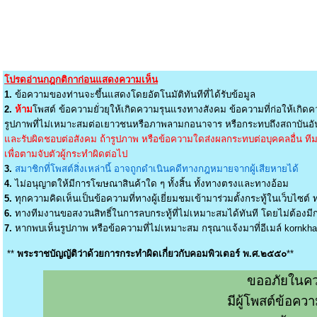
โปรดอ่านกฎกติกาก่อนแสดงความเห็น
1.
ข้อความของท่านจะขึ้นแสดงโดยอัตโนมัติทันทีที่ได้รับข้อมูล
2.
ห้าม
โพสต์ ข้อความยั่วยุให้เกิดความรุนแรงทางสังคม ข้อความที่ก่อให้เกิดค
รูปภาพที่ไม่เหมาะสมต่อเยาวชนหรือภาพลามกอนาจาร หรือกระทบถึงสถาบันอัน
และรับผิดชอบต่อสังคม ถ้ารูปภาพ หรือข้อความใดส่งผลกระทบต่อบุคคลอื่น ทีมง
เพื่อตามจับตัวผู้กระทำผิดต่อไป
3.
สมาชิกที่โพสต์สิ่งเหล่านี้ อาจถูกดำเนินคดีทางกฎหมายจากผู้เสียหายได้
4.
ไม่อนุญาตให้มีการโฆษณาสินค้าใด ๆ ทั้งสิ้น ทั้งทางตรงและทางอ้อม
5.
ทุกความคิดเห็นเป็นข้อความที่ทางผู้เยี่ยมชมเข้ามาร่วมตั้งกระทู้ในเว็บไซต์ ท
6.
ทางทีมงานขอสงวนสิทธิ์ในการลบกระทู้ที่ไม่เหมาะสมได้ทันที โดยไม่ต้องมีกา
7.
หากพบเห็นรูปภาพ หรือข้อความที่ไม่เหมาะสม กรุณาแจ้งมาที่อีเมล์
kornkh
**
พระราชบัญญัติว่าด้วยการกระทำผิดเกี่ยวกับคอมพิวเตอร์ พ.ศ.๒๕๕๐
**
ขออภัยในคว
มีผู้โพสต์ข้อค