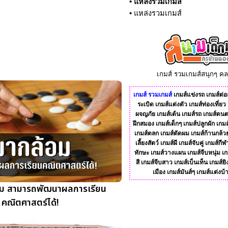
•
แหล่งรวมเกมส์
•
แหล่งรวมเกมส์
เกมส์ รวมเกมส์สนุกๆ ค
เกมส์
รวมเกมส์
เกมส์แข่งรถ
เกมส์ต่อส
ระเบิด
เกมส์แต่งตัว
เกมส์ท่องเที่ยว
ผจญภัย
เกมส์เต้น
เกมส์รถ
เกมส์ดนต
ฝึกสมอง
เกมส์เด็กๆ
เกมส์ปลูกผัก
เกมส
เกมส์ตลก
เกมส์ตัดผม
เกมส์ก้านกล้ว
เลี้ยงสัตว์
เกมส์ผี
เกมส์จับคู่
เกมส์กีฬ
ทักษะ
เกมส์วางแผน
เกมส์จีบหนุ่ม
เก
สี
เกมส์จีบสาว
เกมส์เบ็นเท็น
เกมส์ยิ
เมือง
เกมส์มันส์ๆ
เกมส์แต่งบ้
อม สามารถพัฒนาผลการเรียน
คณิตศาสตร์ได้!