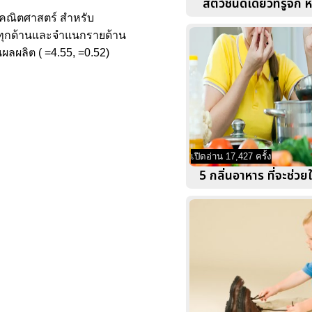
สัตว์ชนิดเดียวที่รู้จั
าคณิตศาสตร์ สำหรับ
รวมทุกด้านและจำแนกรายด้าน
ลผลิต ( =4.55, =0.52)
เปิดอ่าน 17,427 ครั้ง
5 กลิ่นอาหาร ที่จะช่ว