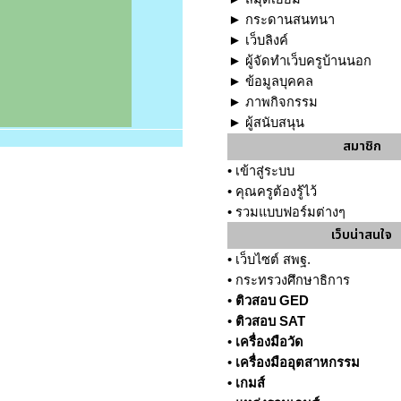
►
กระดานสนทนา
►
เว็บลิงค์
►
ผู้จัดทำเว็บครูบ้านนอก
►
ข้อมูลบุคคล
►
ภาพกิจกรรม
►
ผู้สนับสนุน
สมาชิก
•
เข้าสู่ระบบ
•
คุณครูต้องรู้ไว้
•
รวมแบบฟอร์มต่างๆ
เว็บน่าสนใจ
•
เว็บไซต์ สพฐ.
•
กระทรวงศึกษาธิการ
•
ติวสอบ GED
•
ติวสอบ SAT
•
เครื่องมือวัด
•
เครื่องมืออุตสาหกรรม
•
เกมส์