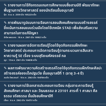
✎
รายงานการใช้กิจกรรมเกมการศึกษาแบบสื่อสามมิติ พัฒนาทักษะ
พื้นฐานทางวิทยาศาสตร์ ของนักเรียนชั้นอนุบาลปี
ปุ๊ก : 6 เม.ย. 2559 เปิด 105223 ครั้ง
✎
การพัฒนารูปแบบการเรียนการสอนสังคมศึกษาแบบสร้างสรรค์
ซึ่งเน้นการสอนแบบร่วมมือโดยใช้เทคนิค STAD เพื่อส่งเสริมความ
สามารถในการแก้ปัญหา
อำไพ เพชรคง : 18 ส.ค. 2567 เปิด 100821 ครั้ง
✎
รายงานผลการจัดการเรียนรู้โดยใช้ชุดกิจกรรมฝึกทักษะ
วิทยาศาสตร์ ประกอบการจัดการเรียนรู้ตามกระบวนการสืบเสาะ
หาความรู้ 5E เรื่อง ระบบสุริยะมหัศจรรย์ กล
ญา : 13 พ.ย. 2561 เปิด 104636 ครั้ง
✎
ผลการพัฒนาความคิดสร้างสรรค์โดยใช้ชุดกิจกรรมฝึกทักษะศิลปะ
สร้างสรรค์ของเด็กปฐมวัย ชั้นอนุบาลปีที่ 1 (อายุ 3-4 ปี)
สมคิด ไพรสณฑ์ : 18 ส.ค. 2563 เปิด 104784 ครั้ง
✎
รายงานการใช้เอกสารประกอบการเรียน กลุ่มสาระการเรียนรู้
สังคมศึกษา ศาสนา และ วัฒนธรรม ส 23101 สาระที่ 1 ศาสนา ศีล
ธรรม จริยธรรม ชั้นมัธยมศึกษาปีที
เจี้ยบ : 6 ธ.ค. 2562 เปิด 104751 ครั้ง