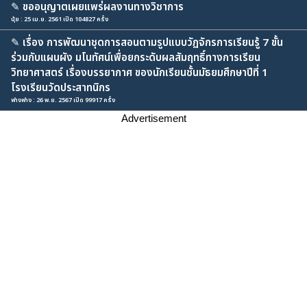
✎
ขออนุญาตเผยแพร่ผลงานทางวิชาการ
นุ้ย : 25 เม.ย. 2561 เปิด 104827 ครั้ง
✎
เรื่อง การพัฒนาชุดการสอนตามรูปแบบวัฏจักรการเรียนรู้ 7 ขั้น
ร่วมกับแผนผัง มโนทัศน์เพื่อยกระดับผลสัมฤทธิ์ทางการเรียน
วิทยาศาสตร์ เรื่องบรรยากาศ ของนักเรียนชั้นมัธยมศึกษาปีที่ 1
โรงเรียนวัดประสาทนิกร
ฟางฟาง : 26 พ.ย. 2567 เปิด 99917 ครั้ง
Advertisement