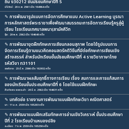
ถิ่น ง30212 ชั้นมัธยมศึกษาปีที่ 5
ปริวัชน์ : 20 ก.พ. 2561 เปิด 104964 ครั้ง
✎
การพัฒนารูปแบบการจัดการศึกษาแบบ Active Learning บูรณา
การหลักศาสตร์พระราชาเพื่อพัฒนาสมรรถนะการจัดการเรียนรู้ครูสู่ผู้
เรียน โรงเรียนเทศบาลพนา(สามัคคีวิท
อุ้ย : 20 พ.ค. 2562 เปิด 104640 ครั้ง
✎
การพัฒนาชุดฝึกทักษะการเขียนกลอนสุภาพ โดยใช้รูปแบบการ
จัดการเรียนรู้ตามแนวคิดคอนสตรัคติวิซึมที่มีต่อทักษะการเขียนเชิง
สร้างสรรค์ สำหรับนักเรียนชั้นมัธยมศึกษาปีที่ 4 รายวิชาภาษาไทย
รหัสวิชา ท31101
องค์ชาย : 25 มี.ค. 2566 เปิด 102932 ครั้ง
✎
การพัฒนาผลสัมฤทธิ์ทางการเรียน เรื่อง สมการและการแก้สมการ
ของนักเรียนชั้นประถมศึกษาปีที่ 6 โดยใช้แบบฝึกทักษะ
ศิรภัสสร ยอดระบำ : 20 มิ.ย. 2562 เปิด 104631 ครั้ง
✎
บทคัดย่อ รายงานการพัฒนาแบบฝึกทักษะวิชา คณิตศาสตร์
นา : 11 ม.ค. 2559 เปิด 105203 ครั้ง
✎
การพัฒนาแบบฝึกเสริมทักษะการอ่านเชิงวิเคราะห์ ชั้นประถมศึกษา
ปีที่ 2 โรงเรียนบ้านหนองปลิง
ละเอียด : 7 ก.พ. 2559 เปิด 105258 ครั้ง