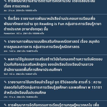
✎
การพัฒนาความสามารถด้านการคิดคำนวณ โดยใช้สื่อประสม
เรื่อง การบวกและ
สม : 21 ธ.ค. 2559 เปิด 105055 ครั้ง
✎
ชื่อเรื่อง รายงานการพัฒนาหนังสืออ่านประกอบการเรียนเพื่อ
พัฒนาทักษะการอ่าน ชุด Reading is Fun กลุ่มสาระการเรียนรู้ภาษา
ต่างประเทศ (ภาษาอังกฤษ) ชั้น
Pawantee : 8 มิ.ย. 2561 เปิด 105090 ครั้ง
✎
รายงานการพัฒนาแบบฝึกเสริมทักษะคณิตศาสตร์ เรื่อง สนุกคิด
การคูณและการหาร กลุ่มสาระการเรียนรู้คณิตศาสตร
อาท : 14 มี.ค. 2561 เปิด 104879 ครั้ง
✎
ผลการใช้รูปแบบการเสริมสร้างวินัยในตนเองด้านความรับผิดชอบ
ร่วมกับกิจกรรมเสริมหลักสูตร ของนักเรียนโรงเรียนบ้านเขาวง
สำนักงานเขตพื้นที่การศึกษาประถมศึกษา
วิทย์ : 9 มิ.ย. 2562 เปิด 104547 ครั้ง
✎
รายงานการใช้บทเรียนสำเร็จรูป ชุด ชีวีปลอดภัย สาระที่ 5 : ความ
ปลอดภัยในชีวิตกลุ่มสาระการเรียนรู้สุขศึกษา และพลศึกษา พ 15101
สำหรับนักเรียนชั้นประถมศึกษ
เก่ง : 17 ม.ค. 2562 เปิด 104594 ครั้ง
✎
การพัฒนาการจัดกิจกรรมการเรียนรู้ตามทฤษฎีหมวกหกใบ เพื่อ