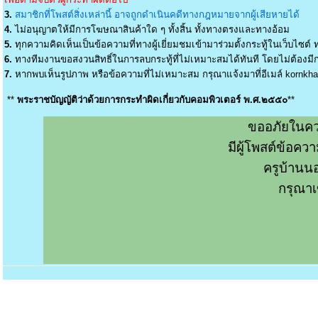
3.
สมาชิกที่โพสต์สิ่งเหล่านี้ อาจถูกดำเนินคดีทางกฎหมายจากผู้เสียหายได้
4.
ไม่อนุญาตให้มีการโฆษณาสินค้าใด ๆ ทั้งสิ้น ทั้งทางตรงและทางอ้อม
5.
ทุกความคิดเห็นเป็นข้อความที่ทางผู้เยี่ยมชมเข้ามาร่วมตั้งกระทู้ในเว็บไซต์ ท
6.
ทางทีมงานขอสงวนสิทธิ์ในการลบกระทู้ที่ไม่เหมาะสมได้ทันที โดยไม่ต้องมีกา
7.
หากพบเห็นรูปภาพ หรือข้อความที่ไม่เหมาะสม กรุณาแจ้งมาที่อีเมล์
kornkh
**
พระราชบัญญัติว่าด้วยการกระทำผิดเกี่ยวกับคอมพิวเตอร์ พ.ศ.๒๕๕๐
**
ขออภัยในคว
มีผู้โพสต์ข้อค
ครูบ้านน
กรุณาเ