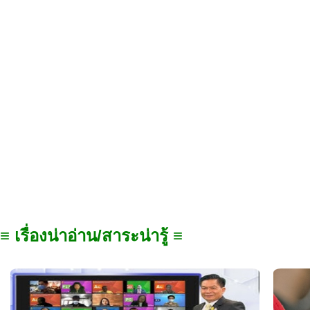
≡ เรื่องน่าอ่าน/สาระน่ารู้ ≡