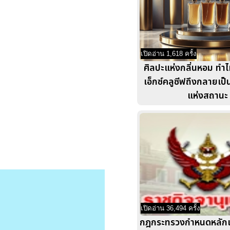
เปิดอ่าน 1,618 ครั้ง
ศิลปะแห่งกลิ่นหอม ทำ
เอ็กซ์คลูซีฟถึงกลายเป
แห่งสถานะ
เปิดอ่าน 36,494 ครั้ง
กฎกระทรวงกำหนดหลักเก