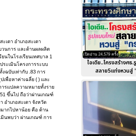
ืองสะเดา อำเภอสะเดา
ระบวนการ และด้านผลผลิต
เปิดอ่าน 24,579 ครั้ง
กเรียนในโรงเรียนเทศบาล 1
ไอเดีย..โครงสร้างศธ.
 การประเมินโครงการระบบ
สลาย5แท่งหวนสู่ 
้งฉบับเท่ากับ .83 การ
พื่อหาค่าเฉลี่ย ( ) และ
ช้ในการแปลความหมายทั้งราย
1 ขึ้นไป ถือว่าผ่านเกณฑ์
า อำเภอสะเดา จังหวัด
ยมากไปหาน้อย คือ ด้าน
มินพบว่า ผ่านเกณฑ์ การ