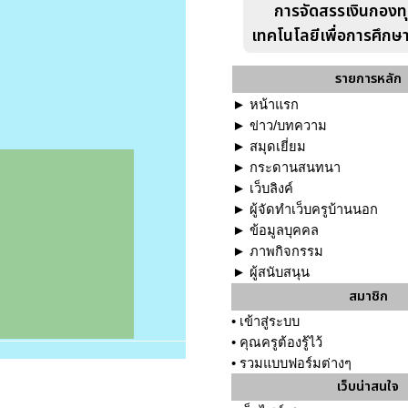
การจัดสรรเงินกองท
เทคโนโลยีเพื่อการศึกษ
รายการหลัก
►
หน้าแรก
►
ข่าว/บทความ
►
สมุดเยี่ยม
►
กระดานสนทนา
►
เว็บลิงค์
►
ผู้จัดทำเว็บครูบ้านนอก
►
ข้อมูลบุคคล
►
ภาพกิจกรรม
►
ผู้สนับสนุน
สมาชิก
•
เข้าสู่ระบบ
•
คุณครูต้องรู้ไว้
•
รวมแบบฟอร์มต่างๆ
เว็บน่าสนใจ