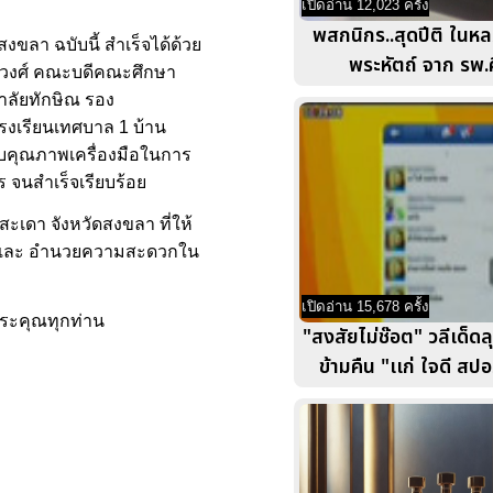
เปิดอ่าน 12,023 ครั้ง
พสกนิกร..สุดปีติ ใน
ลา ฉบับนี้ สำเร็จได้ด้วย
พระหัตถ์ จาก รพ.ศ
หมวงศ์ คณะบดีคณะศึกษา
าลัยทักษิณ รอง
งเรียนเทศบาล 1 บ้าน
อบคุณภาพเครื่องมือในการ
 จนสำเร็จเรียบร้อย
เดา จังหวัดสงขลา ที่ให้
ณ์และ อำนวยความสะดวกใน
เปิดอ่าน 15,678 ครั้ง
พระคุณทุกท่าน
"สงสัยไม่ช๊อต" วลีเด็ดลุ
ข้ามคืน "เเก่ ใจดี สป