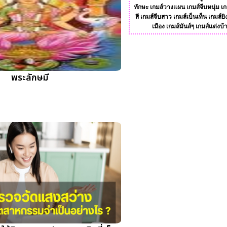
ทักษะ
เกมส์วางแผน
เกมส์จีบหนุ่ม
เก
สี
เกมส์จีบสาว
เกมส์เบ็นเท็น
เกมส์ยิ
เมือง
เกมส์มันส์ๆ
เกมส์แต่งบ้
พระลักษมี