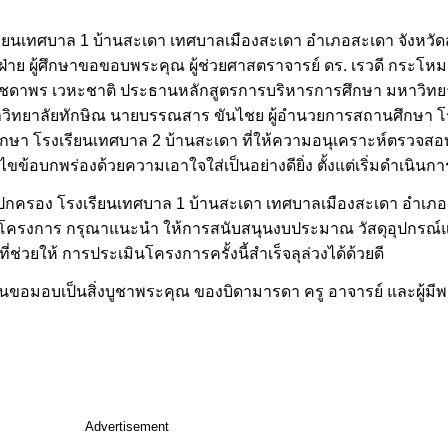
ยนเทศบาล 1 บ้านสะเดา เทศบาลเมืองสะเดา อำเภอสะเดา จังหวัดสงข
าย ผู้ศึกษาขอขอบพระคุณ ผู้ช่วยศาสตราจารย์ ดร. เรวดี กระโ
่งชัชดาพร เวหะชาติ ประธานหลักสูตรการบริหารการศึกษา มหาวิทย
าวิทยาลัยทักษิณ นายบรรณสาร ขันไชย ผู้อำนวยการสถานศึกษา โร
ึกษา โรงเรียนเทศบาล 2 บ้านสะเดา ที่ให้ความอนุเคราะห์ตรวจส
บกพร่องด้วยความเอาใจใส่เป็นอย่างดียิ่ง ตั้งแต่เริ่มดำเนินการ
ปกครอง โรงเรียนเทศบาล 1 บ้านสะเดา เทศบาลเมืองสะเดา อำเภอสะ
ินโครงการ กรุณาแนะนำ ให้การสนับสนุนงบประมาณ วัสดุอุปกร
่ช่วยให้ การประเมินโครงการครั้งนี้สำเร็จลุล่วงได้ด้วยดี
านขอมอบเป็นสิ่งบูชาพระคุณ ของบิดามารดา ครู อาจารย์ และผู้มี
Advertisement