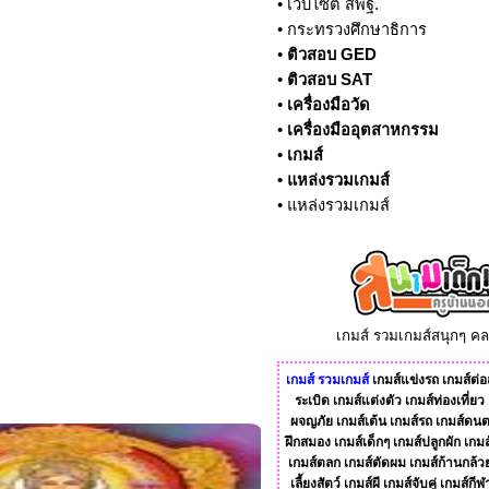
•
เว็บไซต์ สพฐ.
•
กระทรวงศึกษาธิการ
•
ติวสอบ GED
•
ติวสอบ SAT
•
เครื่องมือวัด
•
เครื่องมืออุตสาหกรรม
•
เกมส์
•
แหล่งรวมเกมส์
•
แหล่งรวมเกมส์
เกมส์ รวมเกมส์สนุกๆ ค
เกมส์
รวมเกมส์
เกมส์แข่งรถ
เกมส์ต่อส
ระเบิด
เกมส์แต่งตัว
เกมส์ท่องเที่ยว
ผจญภัย
เกมส์เต้น
เกมส์รถ
เกมส์ดนต
ฝึกสมอง
เกมส์เด็กๆ
เกมส์ปลูกผัก
เกมส
เกมส์ตลก
เกมส์ตัดผม
เกมส์ก้านกล้ว
เลี้ยงสัตว์
เกมส์ผี
เกมส์จับคู่
เกมส์กีฬ