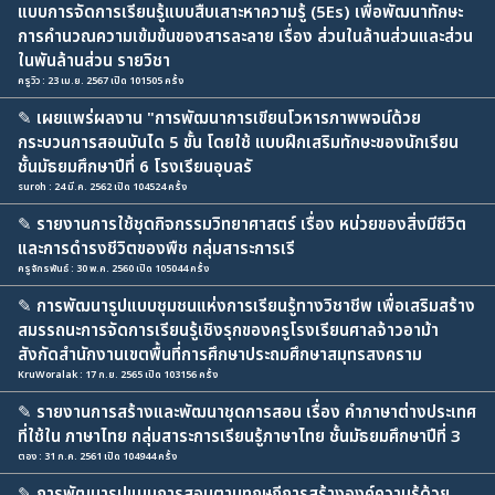
แบบการจัดการเรียนรู้แบบสืบเสาะหาความรู้ (5Es) เพื่อพัฒนาทักษะ
การคำนวณความเข้มข้นของสารละลาย เรื่อง ส่วนในล้านส่วนและส่วน
ในพันล้านส่วน รายวิชา
ครูวิว : 23 เม.ย. 2567 เปิด 101505 ครั้ง
✎
เผยแพร่ผลงาน "การพัฒนาการเขียนโวหารภาพพจน์ด้วย
กระบวนการสอนบันได 5 ขั้น โดยใช้ แบบฝึกเสริมทักษะของนักเรียน
ชั้นมัธยมศึกษาปีที่ 6 โรงเรียนอุบลรั
suroh : 24 มี.ค. 2562 เปิด 104524 ครั้ง
✎
รายงานการใช้ชุดกิจกรรมวิทยาศาสตร์ เรื่อง หน่วยของสิ่งมีชีวิต
และการดำรงชีวิตของพืช กลุ่มสาระการเรี
ครูจักรพันธ์ : 30 พ.ค. 2560 เปิด 105044 ครั้ง
✎
การพัฒนารูปแบบชุมชนแห่งการเรียนรู้ทางวิชาชีพ เพื่อเสริมสร้าง
สมรรถนะการจัดการเรียนรู้เชิงรุกของครูโรงเรียนศาลจ้าวอาม้า
สังกัดสำนักงานเขตพื้นที่การศึกษาประถมศึกษาสมุทรสงคราม
KruWoralak : 17 ก.ย. 2565 เปิด 103156 ครั้ง
✎
รายงานการสร้างและพัฒนาชุดการสอน เรื่อง คำภาษาต่างประเทศ
ที่ใช้ใน ภาษาไทย กลุ่มสาระการเรียนรู้ภาษาไทย ชั้นมัธยมศึกษาปีที่ 3
ตอง : 31 ก.ค. 2561 เปิด 104944 ครั้ง
✎
การพัฒนารูปแบบการสอนตามทฤษฎีการสร้างองค์ความรู้ด้วย