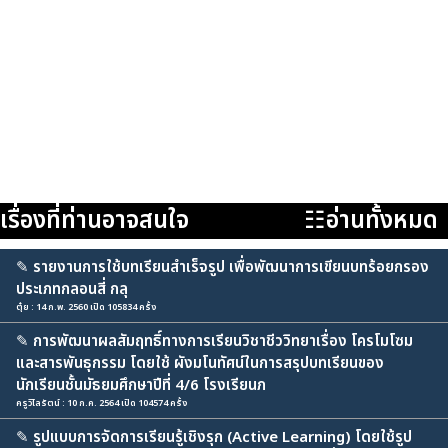
เรื่องที่ท่านอาจสนใจ
☷อ่านทั้งหมด
✎
รายงานการใช้บทเรียนสำเร็จรูป เพื่อพัฒนาการเขียนบทร้อยกรอง
ประเภทกลอนสี่ กลุ
ตุ๋ย : 14 ก.พ. 2560 เปิด 105834 ครั้ง
✎
การพัฒนาผลสัมฤทธิ์ทางการเรียนวิชาชีววิทยาเรื่อง โครโมโซม
และสารพันธุกรรม โดยใช้ ผังมโนทัศน์ในการสรุปบทเรียนของ
นักเรียนชั้นมัธยมศึกษาปีที่ 4/6 โรงเรียนภ
ครูวิไลรัตน์ : 10 ก.ค. 2564 เปิด 104574 ครั้ง
✎
รูปแบบการจัดการเรียนรู้เชิงรุก (Active Learning) โดยใช้รูป