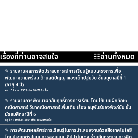
เรื่องที่ท่านอาจสนใจ
☷อ่านทั้งหมด
✎
รายงานผลการจัดประสบการณ์การเรียนรู้แบบโครงการเพื่อ
พัฒนาความพร้อม ด้านสติปัญญาของเด็กปฐมวัย ชั้นอนุบาลปีที่ 1
(อายุ 4 ปี)
ศิริ : 31 ส.ค. 2563 เปิด 104785 ครั้ง
✎
รายงานการพัฒนาผลสัมฤทธิ์ทางการเรียน โดยใช้แบบฝึกทักษะ
คณิตศาสตร์ วิชาคณิตศาสตร์เพิ่มเติม เรื่อง อนุพันธ์ของฟังก์ชัน ชั้น
มัธยมศึกษาปีที่ 6
ครูริท : 19 มิ.ย. 2561 เปิด 105219 ครั้ง
✎
การพัฒนาผลลัพธ์การเรียนรู้ในการนำเสนองานด้วยสื่อเทคโนโลยี
โดยประยุกต์รูปแบบการสอนแบบ ซิปปาโมเดล ร่วมกับกระบวนการคิด