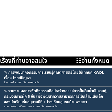
เรื่องที่ท่านอาจสนใจ
☷อ่านทั้งหมด
✎
การพัฒนากิจกรรมการเรียนรู้คณิตศาสตร์โดยใช้เทคนิค KWDL
เรื่อง โจทย์ปัญหา
โด่ง : 20 มี.ค. 2561 เปิด 104841 ครั้ง
✎
รายงานผลการจัดกิจกรรมศิลปะสร้างสรรค์การปั้นดินน้ำมันควบคู่
กระบวนการฝึก 5 ขั้น เพื่อพัฒนาความสามารถการใช้กล้ามเนื้อเล็ก
ของนักเรียนชั้นอนุบาลปีที่ 1 โรงเรียนชุมชนบ้านพงสตา
นางสาวมัรยัม มะดีเยาะ : 21 ก.ย. 2565 เปิด 103165 ครั้ง