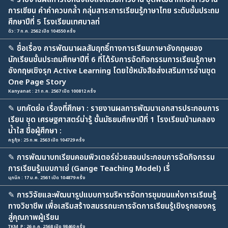
การเขียน คำคำควบกล้ำ กลุ่มสาระการเรียนรู้ภาษาไทย ระดับชั้นประถม
ศึกษาปีที่ 5 โรงเรียนเทศบาลท่
ดิว : 7 ก.ค. 2562 เปิด 104550 ครั้ง
✎
ชื่อเรื่อง การพัฒนาผลสัมฤทธิ์ทางการเรียนภาษาอังกฤษของ
นักเรียนชั้นประถมศึกษาปีที่ 6 ที่ได้รับการจัดกิจกรรมการเรียนรู้ภาษา
อังกฤษเชิงรุก Active Learning โดยใช้หนังสือส่งเสริมการอ่านชุด
One Page Story
Kanyanat : 21 ก.ค. 2567 เปิด 100812 ครั้ง
✎
บทคัดย่อ เรื่องที่ศึกษา : รายงานผลการพัฒนาเอกสารประกอบการ
เรียน ชุด เศรษฐศาสตร์น่ารู้ ชั้นมัธยมศึกษาปีที่ 1 โรงเรียนบ้านคลอง
น้ำใส ชื่อผู้ศึกษา :
ครูกุ้ง : 25 ก.พ. 2563 เปิด 104729 ครั้ง
✎
การพัฒนาบทเรียนคอมพิวเตอร์ช่วยสอนประกอบการจัดกิจกรรม
การเรียนรู้แบบกาเย่ (Gange Teaching Model) เรื่
นุกนิก : 17 ม.ค. 2561 เปิด 104879 ครั้ง
✎
การวิจัยและพัฒนารูปแบบการบริหารจัดการชุมชนแห่งการเรียนรู้
ทางวิชาชีพ เพื่อเสริมสร้างสมรรถนะการจัดการเรียนรู้เชิงรุกของครู
สู่คุณภาพผู้เรียน
TKM_P : 26 ก.ค. 2568 เปิด 98460 ครั้ง