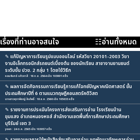
เรื่องที่ท่านอาจสนใจ
☷อ่านทั้งหมด
✎
แก้ปัญหาการเรียนรูปแบบออนไลน์ รหัสวิชา 20101-2003 วิชา
งานอิเล็กทรอนิกส์รถยนต์เบื้องต้น ของนักเรียน สาขางานยานยนต์
ระดับชั้น ปวช. 2 กลุ่ม 1 โดยใช้วิธีก
หอมจันทร์ แก้วกาสี : 16 ก.ย. 2564 เปิด 103801 ครั้ง
✎
ผลการจัดกิจกรรมการเรียนรู้การแก้โจทย์ปัญหาคณิตศาสตร์ ชั้น
ประถมศึกษาปีที่ 6 ตามแนวทฤษฎีคอนสตรัคติวิสต
นางสาวศุภาพิชญ์ สินโพธิ์ : 18 ส.ค. 2560 เปิด 105033 ครั้ง
✎
รายงานการประเมินโครงการส่งเสริมการอ่าน โรงเรียนบ้าน
ชุมแสง อำเภอหนองหงส์ สำนักงานเขตพื้นที่การศึกษาประถมศึกษา
บุรีรัมย์ เขต 3
yoon : 24 ต.ค. 2565 เปิด 103057 ครั้ง
✎
รายงานผลการใช้หนังสือส่งเสริมการอ่าน ชุดพัฒนาทักษะการอ่าน