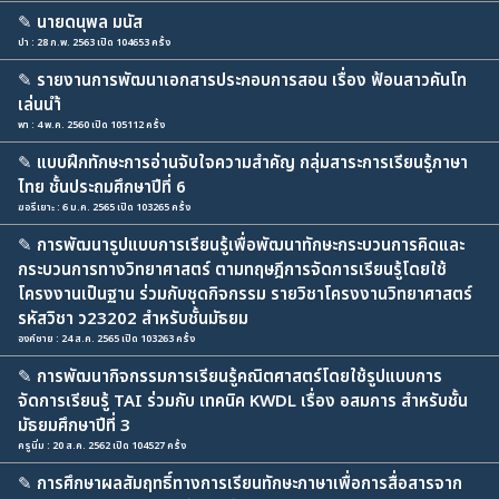
✎
นายดนุพล มนัส
ปา : 28 ก.พ. 2563 เปิด 104653 ครั้ง
✎
รายงานการพัฒนาเอกสารประกอบการสอน เรื่อง ฟ้อนสาวคันโท
เล่นนำ้
พา : 4 พ.ค. 2560 เปิด 105112 ครั้ง
✎
แบบฝึกทักษะการอ่านจับใจความสำคัญ กลุ่มสาระการเรียนรู้ภาษา
ไทย ชั้นประถมศึกษาปีที่ 6
ฆอรีเยาะ : 6 ม.ค. 2565 เปิด 103265 ครั้ง
✎
การพัฒนารูปแบบการเรียนรู้เพื่อพัฒนาทักษะกระบวนการคิดและ
กระบวนการทางวิทยาศาสตร์ ตามทฤษฎีการจัดการเรียนรู้โดยใช้
โครงงานเป็นฐาน ร่วมกับชุดกิจกรรม รายวิชาโครงงานวิทยาศาสตร์
รหัสวิชา ว23202 สำหรับชั้นมัธยม
องค์ชาย : 24 ส.ค. 2565 เปิด 103263 ครั้ง
✎
การพัฒนากิจกรรมการเรียนรู้คณิตศาสตร์โดยใช้รูปแบบการ
จัดการเรียนรู้ TAI ร่วมกับ เทคนิค KWDL เรื่อง อสมการ สำหรับชั้น
มัธยมศึกษาปีที่ 3
ครูนิ่ม : 20 ส.ค. 2562 เปิด 104527 ครั้ง
✎
การศึกษาผลสัมฤทธิ์ทางการเรียนทักษะภาษาเพื่อการสื่อสารจาก