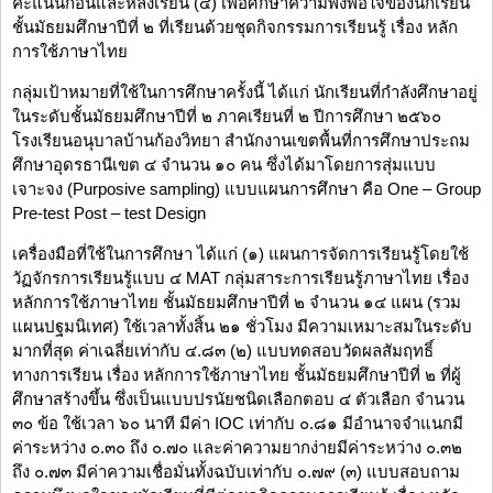
คะแนนก่อนและหลังเรียน (๔) เพื่อศึกษาความพึงพอใจของนักเรียน
ชั้นมัธยมศึกษาปีที่ ๒ ที่เรียนด้วยชุดกิจกรรมการเรียนรู้ เรื่อง หลัก
การใช้ภาษาไทย
กลุ่มเป้าหมายที่ใช้ในการศึกษาครั้งนี้ ได้แก่ นักเรียนที่กําลังศึกษาอยู่
ในระดับชั้นมัธยมศึกษาปีที่ ๒ ภาคเรียนที่ ๒ ปีการศึกษา ๒๕๖๐
โรงเรียนอนุบาลบ้านก้องวิทยา สำนักงานเขตพื้นที่การศึกษาประถม
ศึกษาอุดรธานีเขต ๔ จำนวน ๑๐ คน ซึ่งได้มาโดยการสุ่มแบบ
เจาะจง (Purposive sampling) แบบแผนการศึกษา คือ One – Group
Pre-test Post – test Design
เครื่องมือที่ใช้ในการศึกษา ได้แก่ (๑) แผนการจัดการเรียนรู้โดยใช้
วัฏจักรการเรียนรู้แบบ ๔ MAT กลุ่มสาระการเรียนรู้ภาษาไทย เรื่อง
หลักการใช้ภาษาไทย ชั้นมัธยมศึกษาปีที่ ๒ จำนวน ๑๔ แผน (รวม
แผนปฐมนิเทศ) ใช้เวลาทั้งสิ้น ๒๑ ชั่วโมง มีความเหมาะสมในระดับ
มากที่สุด ค่าเฉลี่ยเท่ากับ ๔.๘๓ (๒) แบบทดสอบวัดผลสัมฤทธิ์
ทางการเรียน เรื่อง หลักการใช้ภาษาไทย ชั้นมัธยมศึกษาปีที่ ๒ ที่ผู้
ศึกษาสร้างขึ้น ซึ่งเป็นแบบปรนัยชนิดเลือกตอบ ๔ ตัวเลือก จำนวน
๓๐ ข้อ ใช้เวลา ๖๐ นาที มีค่า IOC เท่ากับ ๐.๘๑ มีอำนาจจำแนกมี
ค่าระหว่าง ๐.๓๐ ถึง ๐.๗๐ และค่าความยากง่ายมีค่าระหว่าง ๐.๓๒
ถึง ๐.๗๓ มีค่าความเชื่อมั่นทั้งฉบับเท่ากับ ๐.๗๙ (๓) แบบสอบถาม