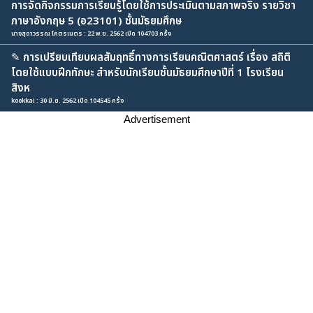
การจัดกิจกรรมการเรียนรู้โดยใช้การประเมินตามสภาพจริง รายวิชา
ภาษาอังกฤษ 5 (อ23101) ชั้นมัธยมศึกษ
นางสุดาวรรณ โคตรเนตร : 22 พ.ย. 2562 เปิด 104703 ครั้ง
✎
การเปรียบเทียบผลสัมฤทธิ์ทางการเรียนคณิตศาสตร์ เรื่อง สถิติ
โดยใช้แบบฝึกทักษะ สำหรับนักเรียนชั้นมัธยมศึกษาปีที่ 1 โรงเรียน
สิงห
kookkai : 30 มิ.ย. 2562 เปิด 104545 ครั้ง
Advertisement