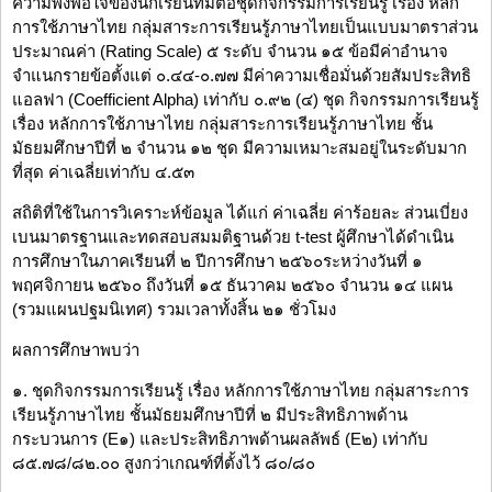
ความพึงพอใจของนักเรียนที่มีต่อชุดกิจกรรมการเรียนรู้ เรื่อง หลัก
การใช้ภาษาไทย กลุ่มสาระการเรียนรู้ภาษาไทยเป็นแบบมาตราส่วน
ประมาณค่า (Rating Scale) ๕ ระดับ จำนวน ๑๕ ข้อมีค่าอำนาจ
จำแนกรายข้อตั้งแต่ ๐.๔๔-๐.๗๗ มีค่าความเชื่อมั่นด้วยสัมประสิทธิ
แอลฟา (Coefficient Alpha) เท่ากับ ๐.๙๒ (๔) ชุด กิจกรรมการเรียนรู้
เรื่อง หลักการใช้ภาษาไทย กลุ่มสาระการเรียนรู้ภาษาไทย ชั้น
มัธยมศึกษาปีที่ ๒ จำนวน ๑๒ ชุด มีความเหมาะสมอยู่ในระดับมาก
ที่สุด ค่าเฉลี่ยเท่ากับ ๔.๕๓
สถิติที่ใช้ในการวิเคราะห์ข้อมูล ได้แก่ ค่าเฉลี่ย ค่าร้อยละ ส่วนเบี่ยง
เบนมาตรฐานและทดสอบสมมติฐานด้วย t-test ผู้ศึกษาได้ดําเนิน
การศึกษาในภาคเรียนที่ ๒ ปีการศึกษา ๒๕๖๐ระหว่างวันที่ ๑
พฤศจิกายน ๒๕๖๐ ถึงวันที่ ๑๕ ธันวาคม ๒๕๖๐ จำนวน ๑๔ แผน
(รวมแผนปฐมนิเทศ) รวมเวลาทั้งสิ้น ๒๑ ชั่วโมง
ผลการศึกษาพบว่า
๑. ชุดกิจกรรมการเรียนรู้ เรื่อง หลักการใช้ภาษาไทย กลุ่มสาระการ
เรียนรู้ภาษาไทย ชั้นมัธยมศึกษาปีที่ ๒ มีประสิทธิภาพด้าน
กระบวนการ (E๑) และประสิทธิภาพด้านผลลัพธ์ (E๒) เท่ากับ
๘๕.๗๘/๘๒.๐๐ สูงกว่าเกณฑ์ที่ตั้งไว้ ๘๐/๘๐