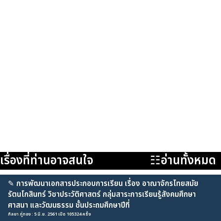
เรื่องที่ท่านอาจสนใจ
☷อ่านทั้งหมด
✎
การพัฒนาเอกสารประกอบการเรียน เรื่อง อาณาจักรไทยสมัย
รัตนโกสินทร์ วิชาประวัติศาสตร์ กลุ่มสาระการเรียนรู้สังคมศึกษา
ศาสนา และวัฒนธรรม ชั้นประถมศึกษาปีที่
กัลยา ภู่ทอง : 5 มิ.ย. 2561 เปิด 105324 ครั้ง