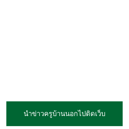
นำข่าวครูบ้านนอกไปติดเว็บ