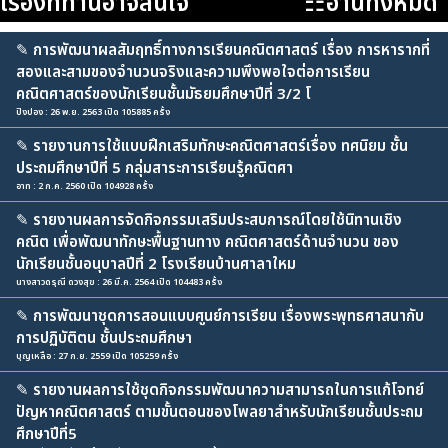
เรื่องที่ท่านอาจสนใจ
☷อ่านทั้งหมด
✎
การพัฒนาผลสัมฤทธิ์ทางการเรียนคณิตศาสตร์ เรื่อง การหารากที่
สองและสามของจำนวนจริงและความพึงพอใจต่อการเรียน
คณิตศาสตร์ของนักเรียนชั้นมัธยมศึกษาปีที่ 3/2 โ
ปิงปอง : 26 พ.ย. 2563 เปิด 105885 ครั้ง
✎
รายงานการใช้แบบฝึกเสริมทักษะคณิตศาสตร์เรื่อง ทศนิยม ชั้น
ประถมศึกษาปีที่ 5 กลุ่มสาระการเรียนรู้คณิตศา
อาท : 2 ก.ค. 2560 เปิด 104928 ครั้ง
✎
รายงานผลการจัดกิจกรรมเสริมประสบการณ์โดยใช้นิทานเชิง
คณิต เพื่อพัฒนาทักษะพื้นฐานทาง คณิตศาสตร์ด้านจำนวน ของ
นักเรียนชั้นอนุบาลปีที่ 2 โรงเรียนบ้านศาลาใหม
นางสาวดรุณี ดวงสุข : 26 มี.ค. 2564 เปิด 104483 ครั้ง
✎
การพัฒนาชุดการสอนแบบศูนย์การเรียน เรื่องพระพุทธศาสนากับ
การปฏิบัติตน ชั้นประถมศึกษา
บุญเหลือ : 27 ก.ย. 2559 เปิด 105259 ครั้ง
✎
รายงานผลการใช้ชุดกิจกรรมพัฒนาความสามารถในการแก้โจทย์
ปัญหาคณิตศาสตร์ ตามขั้นตอนของโพลยาสำหรับนักเรียนชั้นประถม
ศึกษาปีที่5