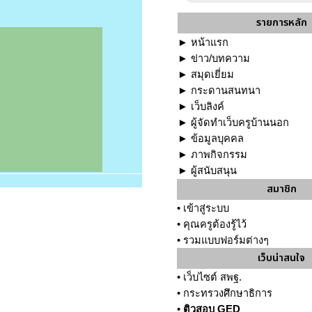
รายการหลัก
►
หน้าแรก
►
ข่าว/บทความ
►
สมุดเยี่ยม
►
กระดานสนทนา
►
เว็บลิงค์
►
ผู้จัดทำเว็บครูบ้านนอก
►
ข้อมูลบุคคล
►
ภาพกิจกรรม
►
ผู้สนับสนุน
สมาชิก
•
เข้าสู่ระบบ
•
คุณครูต้องรู้ไว้
•
รวมแบบฟอร์มต่างๆ
เว็บน่าสนใจ
•
เว็บไซต์ สพฐ.
•
กระทรวงศึกษาธิการ
•
ติวสอบ GED