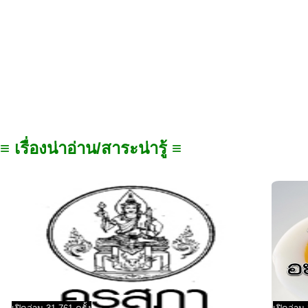
≡ เรื่องน่าอ่าน/สาระน่ารู้ ≡