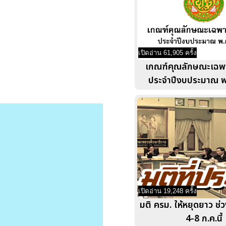
เปิดอ่าน 61,905 ครั้ง
เกณฑ์คุณลักษณะเฉพา
ประจำปีงบประมาณ พ
เปิดอ่าน 19,248 ครั้ง
มติ ครม. ให้หยุดยาว ช่
4-8 ก.ค.นี้