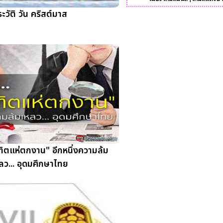
ะวัติ วัน คริสต์มาส
ณฑิตแห่ตกงาน" อีกหนึ่งความล้ม
ลว... อุดมศึกษาไทย