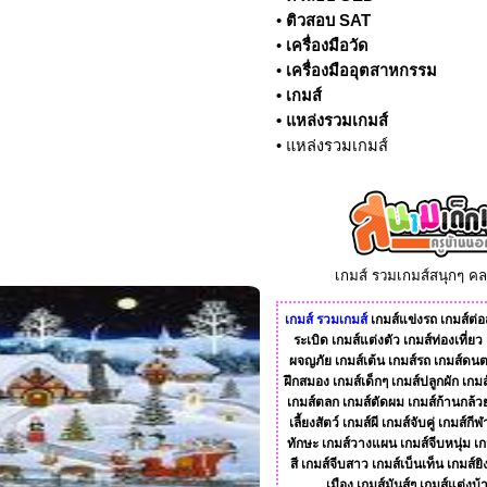
•
ติวสอบ SAT
•
เครื่องมือวัด
•
เครื่องมืออุตสาหกรรม
•
เกมส์
•
แหล่งรวมเกมส์
•
แหล่งรวมเกมส์
เกมส์ รวมเกมส์สนุกๆ ค
เกมส์
รวมเกมส์
เกมส์แข่งรถ
เกมส์ต่อส
ระเบิด
เกมส์แต่งตัว
เกมส์ท่องเที่ยว
ผจญภัย
เกมส์เต้น
เกมส์รถ
เกมส์ดนต
ฝึกสมอง
เกมส์เด็กๆ
เกมส์ปลูกผัก
เกมส
เกมส์ตลก
เกมส์ตัดผม
เกมส์ก้านกล้ว
เลี้ยงสัตว์
เกมส์ผี
เกมส์จับคู่
เกมส์กีฬ
ทักษะ
เกมส์วางแผน
เกมส์จีบหนุ่ม
เก
สี
เกมส์จีบสาว
เกมส์เบ็นเท็น
เกมส์ยิ
เมือง
เกมส์มันส์ๆ
เกมส์แต่งบ้