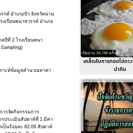
รรค์ อำเภอปัว จังหวัดน่าน
 โรงเรียนพนาสวรรค์ อำเภอ
าลปีที่ 2 โรงเรียนพนา
e Sampling)
เปิดอ่าน 34,749 ครั้ง
เคล็ดลับการทอดไข่ดาว
น่ากิน
คราะห์ข้อมูลคำนวณหาค่า
างการจัดกิจกรรมการ
ประเมินสัปดาห์ที่ 1 มีค่า
ิดเป็นร้อยละ 82.09 สัปดาห์