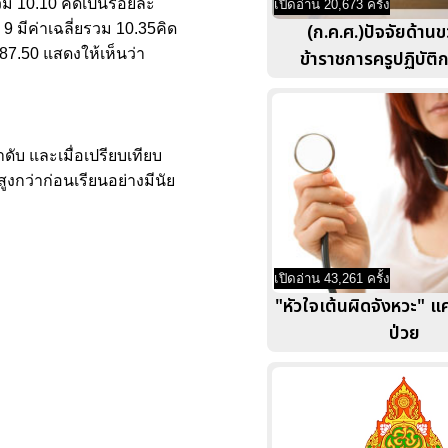
ยรวม 10.10 คิดเป็นร้อยละ
เปิดอ่าน 20,673 ครั้ง
(ก.ค.ศ.)ปัจจัยด้าน
่ 9 มีค่าเฉลี่ยรวม 10.35คิด
 87.50 แสดงให้เห็นว่า
ข้าราชการครูปฏิบัต
ับ และเมื่อเปรียบเทียบ
งกว่าก่อนเรียนอย่างมีนัย
เปิดอ่าน 43,261 ครั้ง
"หัวใจเต้นผิดจังหวะ" แค่
ป่วย