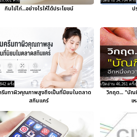
26,601 ครั้ง
เปิดอ่าน 34,764 ครั้ง
กินไข่ไก่...อย่างไรให้ได้ประโยชน์
ปร
842 ครั้ง
เปิดอ่าน 46,261 ครั้ง
รีมทาผิวคุณภาพสูงถึงเป็นที่นิยมในตลาด
วิกฤต... "บั
สกินแคร์
เห