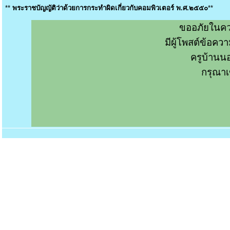
**
พระราชบัญญัติว่าด้วยการกระทำผิดเกี่ยวกับคอมพิวเตอร์ พ.ศ.๒๕๕๐
**
ขออภัยในคว
มีผู้โพสต์ข้อค
ครูบ้านน
กรุณาเ