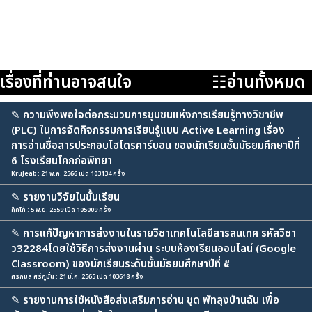
เรื่องที่ท่านอาจสนใจ
☷อ่านทั้งหมด
✎
ความพึงพอใจต่อกระบวนการชุมชนแห่งการเรียนรู้ทางวิชาชีพ
(PLC) ในการจัดกิจกรรมการเรียนรู้แบบ Active Learning เรื่อง
การอ่านชื่อสารประกอบไฮโดรคาร์บอน ของนักเรียนชั้นมัธยมศึกษาปีที่
6 โรงเรียนโคกก่อพิทยา
KruJeab : 21 พ.ค. 2566 เปิด 103134 ครั้ง
✎
รายงานวิจัยในชั้นเรียน
กุ๊กไก่ : 5 พ.ย. 2559 เปิด 105009 ครั้ง
✎
การแก้ปัญหาการส่งงานในรายวิชาเทคโนโลยีสารสนเทศ รหัสวิชา
ว32284โดยใช้วิธีการส่งงานผ่าน ระบบห้องเรียนออนไลน์ (Google
Classroom) ของนักเรียนระดับชั้นมัธยมศึกษาปีที่ ๕
ศิริกมล ศรีภูมั่น : 21 มี.ค. 2565 เปิด 103618 ครั้ง
✎
รายงานการใช้หนังสือส่งเสริมการอ่าน ชุด พัทลุงบ้านฉัน เพื่อ