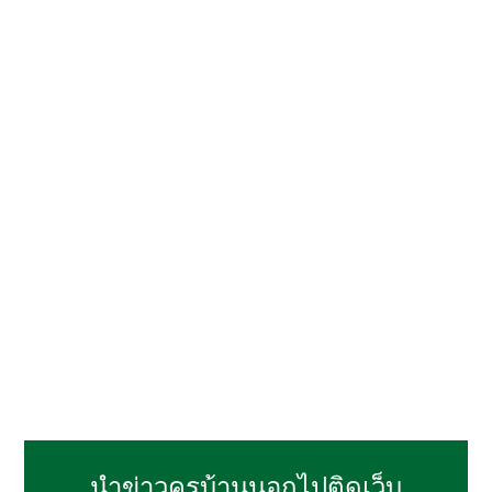
นำข่าวครูบ้านนอกไปติดเว็บ