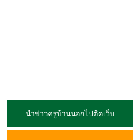
นำข่าวครูบ้านนอกไปติดเว็บ