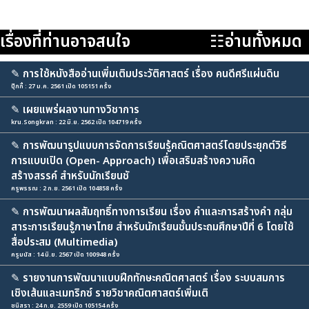
เรื่องที่ท่านอาจสนใจ
☷อ่านทั้งหมด
✎
การใช้หนังสืออ่านเพิ่มเติมประวัติศาสตร์ เรื่อง คนดีศรีแผ่นดิน
ปุ๊กกี้ : 27 ม.ค. 2561 เปิด 105151 ครั้ง
✎
เผยแพร่ผลงานทางวิชาการ
kru.Songkran : 22 มิ.ย. 2562 เปิด 104719 ครั้ง
✎
การพัฒนารูปแบบการจัดการเรียนรู้คณิตศาสตร์โดยประยุกต์วิธี
การแบบเปิด (Open- Approach) เพื่อเสริมสร้างความคิด
สร้างสรรค์ สำหรับนักเรียนชั
ครูพรรณ : 2 ก.ย. 2561 เปิด 104858 ครั้ง
✎
การพัฒนาผลสัมฤทธิ์ทางการเรียน เรื่อง คำและการสร้างคำ กลุ่ม
สาระการเรียนรู้ภาษาไทย สำหรับนักเรียนชั้นประถมศึกษาปีที่ 6 โดยใช้
สื่อประสม (Multimedia)
ครูมนัส : 14 มิ.ย. 2567 เปิด 100948 ครั้ง
✎
รายงานการพัฒนาแบบฝึกทักษะคณิตศาสตร์ เรื่อง ระบบสมการ
เชิงเส้นและเมทริกซ์ รายวิชาคณิตศาสตร์เพิ่มเติ
ชนิสรา : 24 ก.ย. 2559 เปิด 105154 ครั้ง