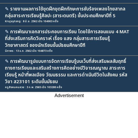
✎
รายงานผลการใช้ชุดฝึกชุดฝึกทักษะการขับร้องเพลงไทยสากล
กลุ่มสาระการเรียนรู้ศิลปะ (สาระดนตรี) ชั้นประถมศึกษาปีที่ 5
KruJaytong : 8 มิ.ย. 2562 เปิด 104903 ครั้ง
✎
การพัฒนาเอกสารประกอบการเรียน โดยใช้การสอนแบบ 4 MAT
ที่ส่งเสริมการคิดวิเคราะห์ เรื่อง แสง กลุ่มสาระการเรียนรู้
วิทยาศาสตร์ ของนักเรียนชั้นมัธยมศึกษาปีที
นิภาพร : 13 ธ.ค. 2562 เปิด 104873 ครั้ง
✎
การพัฒนารูปแบบการจัดการเรียนรู้บนเว็บที่ส่งเสริมผลสัมฤทธิ์
ทางการเรียนและเสริมสร้างการคิดอย่างมีวิจารณญาณ สาระการ
เรียนรู้ หน้าที่พลเมือง วัฒนธรรม และการดำเนินชีวิตในสังคม รหัส
วิชา ส23101 ระดับชั้นมัธยม
ครูสังคมคนสวย : 3 ก.พ. 2565 เปิด 103280 ครั้ง
Advertisement