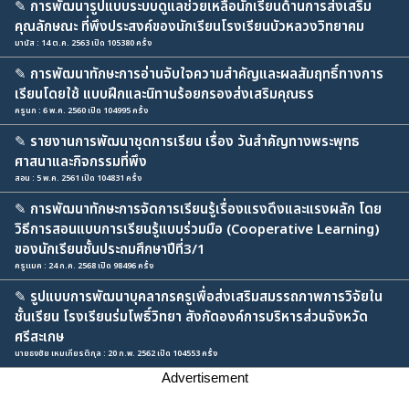
✎
การพัฒนารูปแบบระบบดูแลช่วยเหลือนักเรียนด้านการส่งเสริม
คุณลักษณะ ที่พึงประสงค์ของนักเรียนโรงเรียนบัวหลวงวิทยาคม
มานัส : 14 ต.ค. 2563 เปิด 105380 ครั้ง
✎
การพัฒนาทักษะการอ่านจับใจความสำคัญและผลสัมฤทธิ์ทางการ
เรียนโดยใช้ แบบฝึกและนิทานร้อยกรองส่งเสริมคุณธร
ครูนก : 6 พ.ค. 2560 เปิด 104995 ครั้ง
✎
รายงานการพัฒนาชุดการเรียน เรื่อง วันสำคัญทางพระพุทธ
ศาสนาและกิจกรรมที่พึง
สอน : 5 พ.ค. 2561 เปิด 104831 ครั้ง
✎
การพัฒนาทักษะการจัดการเรียนรู้เรื่องแรงดึงและแรงผลัก โดย
วิธีการสอนแบบการเรียนรู้แบบร่วมมือ (Cooperative Learning)
ของนักเรียนชั้นประถมศึกษาปีที่3/1
ครูแมค : 24 ก.ค. 2568 เปิด 98496 ครั้ง
✎
รูปแบบการพัฒนาบุคลากรครูเพื่อส่งเสริมสมรรถภาพการวิจัยใน
ชั้นเรียน โรงเรียนร่มโพธิ์วิทยา สังกัดองค์การบริหารส่วนจังหวัด
ศรีสะเกษ
นายธงชัย เหมเกียรติกุล : 20 ก.พ. 2562 เปิด 104553 ครั้ง
Advertisement