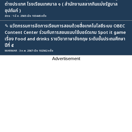
ต่างประเทศ โรงเรียนเทศบาล ๑ ( สำนักงานสลากกินแบ่งรัฐบาล
อุปถัมภ์ )
ฉัตร : 1 มี.ค. 2565 เปิด 103445 ครั้ง
✎
นวัตกรรมการจัดการเรียนการสอนด้วยสื่อเทคโนโลยีระบบ OBEC
Content Center ร่วมกับการสอนแบบใช้บอร์ดเกม Spot it game
เรื่อง Food and drinks รายวิชาภาษาอังกฤษ ระดับชั้นประถมศึกษา
ปีที่ ๕
MARMAR : 3 ก.พ. 2567 เปิด 102562 ครั้ง
Advertisement