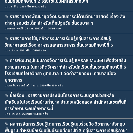
ชั้นมัธยมศึกษาปีที่ 2 โดยใช้แบบฝึกเสริมทักษะก
มด : 11 มิ.ย. 2559 เปิด 105247 ครั้ง
✎
รายงานการพัฒนาชุดจัดประสบการณ์ด้านวิทยาศาสตร์ เรื่อง สิ่ง
ต่างๆ รอบตัวเด็ก สำหรับเด็กปฐมวัย ชั้นอนุบาล 1
ประภาพร สองสี : 28 ก.ค. 2562 เปิด 104491 ครั้ง
✎
รายงานการใช้ชุดกิจกรรมการเรียนรู้กลุ่มสาระการเรียนรู้
วิทยาศาสตร์เรื่อง อาหารและสารอาหาร ชั้นประถมศึกษาปีที่ 6
แมว : 2 ก.ค. 2561 เปิด 104766 ครั้ง
✎
การพัฒนารูปแบบการจัดการเรียนรู้ RASAE Model เพื่อส่งเสริม
ความสามารถ ในการคิดวิเคราะห์สำหรับนักเรียนชั้นประถมศึกษาปีที่ 6
โรงเรียนทีโอเอวิทยา (เทศบาล 1 วัดคำสายทอง) เทศบาลเมือง
มุกดาหาร
นางพรพิมล ยอดสิงห์ : 1 เม.ย. 2569 เปิด 1584 ครั้ง
✎
ชื่อเรื่อง : รายงานการประเมินโครงการระบบดูแลช่วยเหลือ
นักเรียนในโรงเรียนบ้านท่ายาง อำเภอเหนือคลอง สำนักงานเขตพื้นที่
การศึกษาประถมศึกษากระบี่
แตง : 25 พ.ค. 2562 เปิด 104603 ครั้ง
✎
ผลการจัดการเรียนรู้โดยการเรียนรู้แบบร่วมมือ วิชาภาษาอังกฤษ
พื้นฐาน สำหรับนักเรียนชั้นมัธยมศึกษาปีที่ 3 กลุ่มสาระการเรียนรู้ภาษา