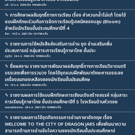
แท้ : 27 ธ.ค. 2559 เปิด 105300 ครั้ง
✎
การศึกษาผลสัมฤทธิ์ทางการเรียน เรื่อง คำควบกล้ำไม่แท้ โดยใช้
แบบฝึกทักษะร่วมกับการจัดการเรียนรู้เทคนิคของบลูม (Bloom)
สำหรับนักเรียนชั้นประถมศึกษาปีที่ 4
ศิลา : 19 มี.ค. 2567 เปิด 101798 ครั้ง
✎
รายงานการใช้หนังสือส่งเสริมการอ่าน ชุด อ่านเสริมเพิ่ม
ประสบการณ์ กลุ่มสาระการเรียนรู้ภาษาไทย ชั้นประ
ครูกุ้ง : 24 ก.ค. 2560 เปิด 105064 ครั้ง
✎
ชื่อผลงาน รายงานการพัฒนาผลสัมฤทธิ์ทางการเรียนวิชาดนตรี
บรรเลงเพื่อการรวมวง โดยใช้ชุดแบบฝึกพัฒนาทักษะการบรรเลง
เครื่องลมทองเหลืองของนักเรียนชั้นมัธยมศึกษ
ปิง : 15 ก.ค. 2564 เปิด 104020 ครั้ง
✎
รายงานผลการใช้แบบฝึกทักษะการเขียนเชิงสร้างสรรค์ กลุ่มสาระ
การเรียนรู้ภาษาไทย ชั้นประถมศึกษาปีที่ 5 โรงเรียนบ้านหัวดอย
เผยแพร่ผลงาน : 28 ส.ค. 2561 เปิด 104968 ครั้ง
✎
รายงานผลการใช้ชุดกิจกรรมการอ่านภาษาอังกฤษ เรื่อง
WELCOME TO THE CITY OF DRAGON JARS เพื่อพัฒนาความ
สามารถด้านการอ่านจับใจความของนักเรียนชั้นประถมศึกษาป