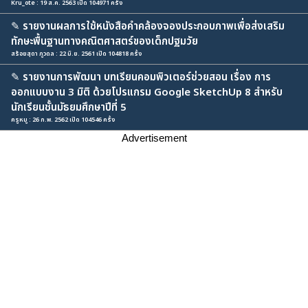
Kru_ote : 19 ส.ค. 2563 เปิด 104971 ครั้ง
✎
รายงานผลการใช้หนังสือคำคล้องจองประกอบภาพเพื่อส่งเสริม
ทักษะพื้นฐานทางคณิตศาสตร์ของเด็กปฐมวัย
สร้อยสุดา ภูวดล : 22 มิ.ย. 2561 เปิด 104818 ครั้ง
✎
รายงานการพัฒนา บทเรียนคอมพิวเตอร์ช่วยสอน เรื่อง การ
ออกแบบงาน 3 มิติ ด้วยโปรแกรม Google SketchUp 8 สำหรับ
นักเรียนชั้นมัธยมศึกษาปีที่ 5
ครูหมู : 26 ก.พ. 2562 เปิด 104546 ครั้ง
Advertisement