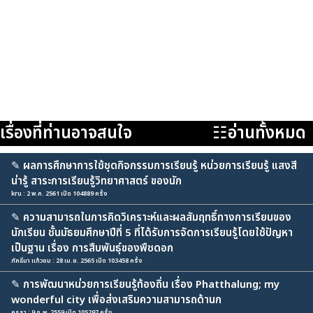
เรื่องที่ท่านอาจสนใจ
☷อ่านทั้งหมด
✎
ผลการศึกษาการใช้ชุดกิจกรรมการเรียนรู้ หน่วยการเรียนรู้ แสงสี
น่ารู้ สาระการเรียนรู้วิทยาศาสตร์ ของนัก
kru : 2 พ.ค. 2561 เปิด 104889 ครั้ง
✎
ความสามารถในการคิดวิเคราะห์และผลสัมฤทธิ์ทางการเรียนของ
นักเรียน ชั้นมัธยมศึกษาปีที่ 5 ที่ได้รับการจัดการเรียนรู้โดยใช้ปัญหา
เป็นฐาน เรื่อง การสืบพันธุ์ของพืชดอก
ภัคธีมา แก้วยม : 28 เม.ย. 2565 เปิด 103458 ครั้ง
✎
การพัฒนาหน่วยการเรียนรู้ท้องถิ่น เรื่อง Phatthalung; my
wonderful city เพื่อส่งเสริมความสามารถด้านก
ครูรา : 9 ก.พ. 2559 เปิด 105297 ครั้ง