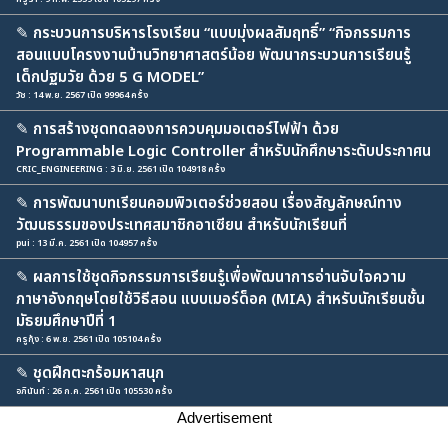
✎
กระบวนการบริหารโรงเรียน “แบบมุ่งผลสัมฤทธิ์” “กิจกรรมการ
สอนแบบโครงงานบ้านวิทยาศาสตร์น้อย พัฒนากระบวนการเรียนรู้
เด็กปฐมวัย ด้วย 5 G MODEL”
วัช : 14 พ.ย. 2567 เปิด 99964 ครั้ง
✎
การสร้างชุดทดลองการควบคุมมอเตอร์ไฟฟ้า ด้วย
Programmable Logic Controller สำหรับนักศึกษาระดับประกาศน
CRIC_ENGINEERING : 3 มิ.ย. 2561 เปิด 104918 ครั้ง
✎
การพัฒนาบทเรียนคอมพิวเตอร์ช่วยสอน เรื่องสัญลักษณ์ทาง
วัฒนธรรมของประเทศสมาชิกอาเซียน สำหรับนักเรียนที่
pui : 13 มี.ค. 2561 เปิด 104957 ครั้ง
✎
ผลการใช้ชุดกิจกรรมการเรียนรู้เพื่อพัฒนาการอ่านจับใจความ
ภาษาอังกฤษโดยใช้วิธีสอน แบบเมอร์ด็อค (MIA) สำหรับนักเรียนชั้น
มัธยมศึกษาปีที่ 1
ครูกุ้ง : 6 พ.ย. 2561 เปิด 105104 ครั้ง
✎
ชุดฝึกตะกร้อมหาสนุก
อภินันท์ : 26 ก.ค. 2561 เปิด 105530 ครั้ง
Advertisement