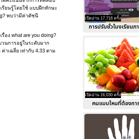
ต็ม ได้คะแนนจากการทดสอบ
รียนรู้โดยใช้ แบบฝึกทักษะ
g? พบว่ามีค่าดัชนี
เปิดอ่าน 17,718 ครั้ง
การปรับชั่วโมงเรียน
เรื่อง what are you doing?
ระบวนการอยู่ในระดับมาก
 ค่าเฉลี่ย เท่ากับ 4.33 ตาม
เปิดอ่าน 16,030 ครั้ง
คนแบบไหนที่ต้องการว