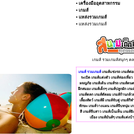
•
เครื่องมืออุตสาหกรรม
•
เกมส์
•
แหล่งรวมเกมส์
•
แหล่งรวมเกมส์
เกมส์ รวมเกมส์สนุกๆ ค
เกมส์
รวมเกมส์
เกมส์แข่งรถ
เกมส์ต่อส
ระเบิด
เกมส์แต่งตัว
เกมส์ท่องเที่ยว
ผจญภัย
เกมส์เต้น
เกมส์รถ
เกมส์ดนต
ฝึกสมอง
เกมส์เด็กๆ
เกมส์ปลูกผัก
เกมส
เกมส์ตลก
เกมส์ตัดผม
เกมส์ก้านกล้ว
เลี้ยงสัตว์
เกมส์ผี
เกมส์จับคู่
เกมส์กีฬ
ทักษะ
เกมส์วางแผน
เกมส์จีบหนุ่ม
เก
สี
เกมส์จีบสาว
เกมส์เบ็นเท็น
เกมส์ยิ
เมือง
เกมส์มันส์ๆ
เกมส์แต่งบ้