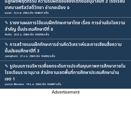
ปลูกฝังพฤติกรรม ความรับผิดชอบของเด็กชั้นอนุบาลปีที่ 3 โรงเรียน
เทศบาลศรีสวัสดิ์วิทยา อำเภอเมือง จ
หมอก : 12 ก.พ. 2562 เปิด 104637 ครั้ง
✎
รายงานผลการใช้แบบฝึกทักษะภาษาไทย เรื่อง การอ่านจับใจความ
สำคัญ ชั้นประถมศึกษาปีที่ 6
ทับทิม : 25 มิ.ย. 2560 เปิด 105058 ครั้ง
✎
การสร้างแบบฝึกทักษะการอ่านคิดวิเคราะห์และการเขียนสื่อความ
ชั้นมัธยมศึกษาปีที่ 3
somphorn : 21 ก.ค. 2563 เปิด 104952 ครั้ง
✎
รูปแบบการบริหารเพื่อยกระดับการประกันคุณภาพการศึกษาภายใน
โรงเรียนราชานุบาล สำนักงานเขตพื้นที่การศึกษาประถมศึกษาน่าน
เขต 1
มนตรา ฟักมงคล : 19 ก.ค. 2563 เปิด 104987 ครั้ง
Advertisement