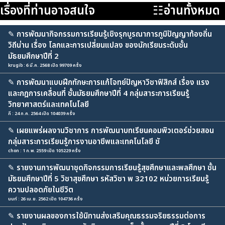
เรื่องที่ท่านอาจสนใจ
☷อ่านทั้งหมด
✎
การพัฒนากิจกรรมการเรียนรู้เชิงรุกบูรณาการภูมิปัญญาท้องถิ่น
วิถีน่าน เรื่อง โลกและการเปลี่ยนแปลง ของนักเรียนระดับชั้น
มัธยมศึกษาปีที่ 2
krugib : 6 มี.ค. 2568 เปิด 99709 ครั้ง
✎
การพัฒนาแบบฝึกทักษะการแก้โจทย์ปัญหาวิชาฟิสิกส์ เรื่อง แรง
และกฎการเคลื่อนที่ ชั้นมัธยมศึกษาปีที่ 4 กลุ่มสาระการเรียนรู้
วิทยาศาสตร์และเทคโนโลยี
กี : 24 ก.ค. 2564 เปิด 104039 ครั้ง
✎
เผยแพร่ผลงานวิชาการ การพัฒนาบทเรียนคอมพิวเตอร์ช่วยสอน
กลุ่มสาระการเรียนรู้การงานอาชีพและเทคโนโลยี ชั
chon : 1 ก.พ. 2559 เปิด 105229 ครั้ง
✎
รายงานการพัฒนาชุดกิจกรรมการเรียนรู้สุขศึกษาและพลศึกษา ชั้น
มัธยมศึกษาปีที่ 5 วิชาสุขศึกษา รหัสวิชา พ 32102 หน่วยการเรียนรู้
ความปลอดภัยในชีวิต
นนท์ : 26 เม.ย. 2562 เปิด 104736 ครั้ง
✎
รายงานผลของการใช้นิทานส่งเสริมคุณธรรมจริยธรรมต่อการ