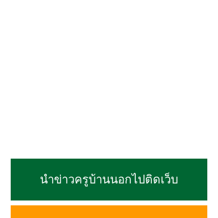
นำข่าวครูบ้านนอกไปติดเว็บ