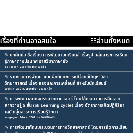
เรื่องที่ท่านอาจสนใจ
☷อ่านทั้งหมด
✎
บทคัดย่อ ชื่อเรื่อง การพัฒนาบทเรียนสำเร็จรูป กลุ่มสาระการเรียน
รู้ภาษาต่างประเทศ รายวิชาภาษาอัง
รัช : 18 พ.ค. 2561 เปิด 105103 ครั้ง
✎
รายงานการพัฒนาแบบฝึกทักษะการแก้โจทย์ปัญหาวิชา
วิทยาศาสตร์ เรื่อง แรงและการเคลื่อนที่ สำหรับนักเรียนชั
tooktik : 25 มิ.ย. 2560 เปิด 104945 ครั้ง
✎
การพัฒนาชุดกิจกรรมวิทยาศาสตร์ โดยใช้กระบวนการสืบเสาะ
หาความรู้ 5 ขั้น (5E Learning cycle) เรื่อง อัตราการเกิดปฏิกิริยา
เคมี กลุ่มสาระการเรียนรู้วิทยา
krugogoe : 24 มิ.ย. 2561 เปิด 104888 ครั้ง
✎
การพัฒนาทักษะกระบวนการทางวิทยาศาสตร์ โดยการจัดการเรียน