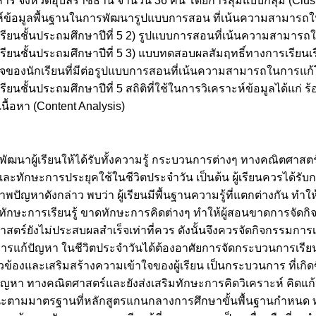
าหาร จังหวัดอุบลราชธานี จำนวน 36 คน โดยการสุ่มแบบกลุ่ม (Clu
ราะห์ข้อมูลพื้นฐานในการพัฒนารูปแบบการสอน ที่เน้นความสามาร
ักเรียนชั้นประถมศึกษาปีที่ 5 2) รูปแบบการสอนที่เน้นความสามา
เรียนชั้นประถมศึกษาปีที่ 5 3) แบบทดสอบผลสัมฤทธิ์ทางการเรียนเ
อใจของนักเรียนที่มีต่อรูปแบบการสอนที่เน้นความสามารถในการแก
นชั้นประถมศึกษาปีที่ 5 สถิติที่ใช้ในการวิเคราะห์ข้อมูลได้แก่ ร้อยล
เนื้อหา (Content Analysis)
พัฒนาผู้เรียนให้ได้รับทั้งความรู้ กระบวนการต่างๆ ทางคณิตศาสต
ละทักษะการประยุคใช้ในชีวิตประจำวัน เป็นต้น ผู้เรียนควรได้รั
พปัญหาดังกล่าว พบว่า ผู้เรียนมีพื้นฐานความรู้ที่แตกต่างกัน ทำใ
ดทักษะการเรียนรู้ ขาดทักษะการคิดต่างๆ ทำให้ผู้สอนขาดการจัดกิจก
์ยังไม่ประสบผลสำเร็จเท่าที่ควร ดังนั้นจึงควรจัดกิจกรรมการเรียน
รแก้ปัญหา ในชีวิตประจำวันได้ต้องอาศัยการจัดกระบวนการเรียน
วข้องและเสริมสร้างความเข้าใจของผู้เรียน เป็นกระบวนการ ที่เกิดขึ้
ญหา ทางคณิตศาสตร์และยังส่งเสริมทักษะการคิดวิเคราะห์ คิดแ
รถนะตามมาตรฐานที่หลักสูตรแกนกลางการศึกษาขั้นพื้นฐานกำหนด ทั้งน