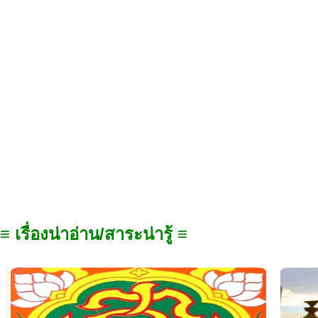
≡ เรื่องน่าอ่าน/สาระน่ารู้ ≡