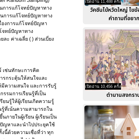
ster Random Sampling)
เปิดอ่าน 11,488 ครั้ง
ถในการแก้โจทย์ปัญหาทาง
วัคซีนไข้หวัดใหญ่ ไขข
รถในการแก้โจทย์ปัญหาทาง
คำถามที่อยากร
รื่องการแก้โจทย์ปัญหา
้โจทย์ปัญหาทาง
ะ ค่าเฉลี่ย ( ) ส่วนเบี่ยง
ร์ เช่นทักษะการคิด
บการกระตุ้นให้สนใจและ
ห้มีความสนใจ และการรับรู้
เปิดอ่าน 10,456 ครั้ง
ตำนานสงกราน
รรมการเรียนรู้ที่เป็น
รู้ให้ผู้เรียนเกิดความรู้
รู้ที่เน้นความสามารถใน
นภายในผู้เรียน ผู้เรียนเป็น
ก้ปัญหาและนำไปประยุคใช้
ี้ด้วยความเชื่อที่ว่า ทุก