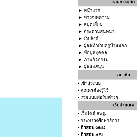
รายการหลัก
►
หน้าแรก
►
ข่าว/บทความ
►
สมุดเยี่ยม
►
กระดานสนทนา
►
เว็บลิงค์
►
ผู้จัดทำเว็บครูบ้านนอก
►
ข้อมูลบุคคล
►
ภาพกิจกรรม
►
ผู้สนับสนุน
สมาชิก
•
เข้าสู่ระบบ
•
คุณครูต้องรู้ไว้
•
รวมแบบฟอร์มต่างๆ
เว็บน่าสนใจ
•
เว็บไซต์ สพฐ.
•
กระทรวงศึกษาธิการ
•
ติวสอบ GED
•
ติวสอบ SAT