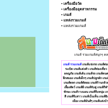
•
เครื่องมือวัด
•
เครื่องมืออุตสาหกรรม
•
เกมส์
•
แหล่งรวมเกมส์
•
แหล่งรวมเกมส์
เกมส์ รวมเกมส์สนุกๆ ค
เกมส์
รวมเกมส์
เกมส์แข่งรถ
เกมส์ต่อส
ระเบิด
เกมส์แต่งตัว
เกมส์ท่องเที่ยว
ผจญภัย
เกมส์เต้น
เกมส์รถ
เกมส์ดนต
ฝึกสมอง
เกมส์เด็กๆ
เกมส์ปลูกผัก
เกมส
เกมส์ตลก
เกมส์ตัดผม
เกมส์ก้านกล้ว
เลี้ยงสัตว์
เกมส์ผี
เกมส์จับคู่
เกมส์กีฬ
ทักษะ
เกมส์วางแผน
เกมส์จีบหนุ่ม
เก
สี
เกมส์จีบสาว
เกมส์เบ็นเท็น
เกมส์ยิ
เมือง
เกมส์มันส์ๆ
เกมส์แต่งบ้