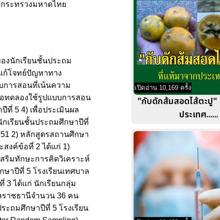
ิ่น กระทรวงมหาดไทย
องนักเรียนชั้นประถม
รแก้โจทย์ปัญหาทาง
แบบการสอนที่เน้นความ
เปิดอ่าน 10,169 ครั้ง
เพื่อทดลองใช้รูปแบบการสอน
"กับดักส้มสอดไส้ตะปู" 
ี่ 5 4) เพื่อประเมินผล
ประเทศ......
เรียนชั้นประถมศึกษาปีที่
2551 2) หลักสูตรสถานศึกษา
ค์ข้อที่ 2 ได้แก่ 1)
ริมทักษะการคิดวิเคราะห์
ึกษาปีที่ 5 โรงเรียนเทศบาล
3 ได้แก่ นักเรียนกลุ่ม
อุบลราชธานีจำนวน 36 คน
ประถมศึกษาปีที่ 5 โรงเรียน