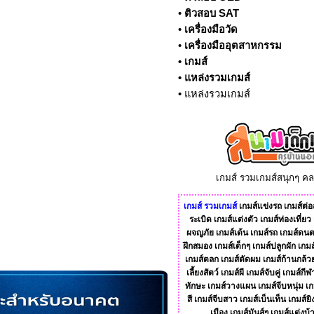
•
ติวสอบ SAT
•
เครื่องมือวัด
•
เครื่องมืออุตสาหกรรม
•
เกมส์
•
แหล่งรวมเกมส์
•
แหล่งรวมเกมส์
เกมส์ รวมเกมส์สนุกๆ ค
เกมส์
รวมเกมส์
เกมส์แข่งรถ
เกมส์ต่อส
ระเบิด
เกมส์แต่งตัว
เกมส์ท่องเที่ยว
ผจญภัย
เกมส์เต้น
เกมส์รถ
เกมส์ดนต
ฝึกสมอง
เกมส์เด็กๆ
เกมส์ปลูกผัก
เกมส
เกมส์ตลก
เกมส์ตัดผม
เกมส์ก้านกล้ว
เลี้ยงสัตว์
เกมส์ผี
เกมส์จับคู่
เกมส์กีฬ
ทักษะ
เกมส์วางแผน
เกมส์จีบหนุ่ม
เก
สี
เกมส์จีบสาว
เกมส์เบ็นเท็น
เกมส์ยิ
เมือง
เกมส์มันส์ๆ
เกมส์แต่งบ้