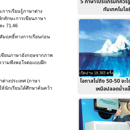
5 ภาษาโปรแกรมที่ควรรู้จ
ทันเทคโนโลย
ะการเรียนรู้ภาษาต่าง
บบฝึกทักษะการเขียนภาษา
ยละ 71.46
ผลสัมฤทธิ์ทางการเรียนก่อน
การเขียนภาษาอังกฤษจากภาพ
นมีความพึงพอใจต่อแบบฝึก
เปิดอ่าน 18,383 ครั้ง
โอกาสไม่ถึง 50-50 จะได้
าษาต่างประเทศ (ภาษา
เหนือปลอดน้ำแข็
ห้นักเรียนได้ศึกษาค้นคว้า