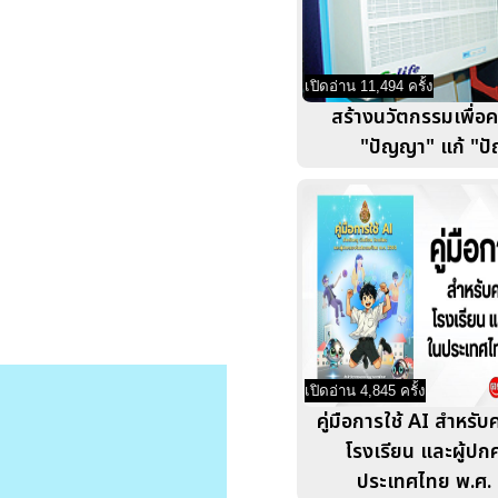
เปิดอ่าน 11,494 ครั้ง
สร้างนวัตกรรมเพื่อค
"ปัญญา" แก้ "ป
เปิดอ่าน 4,845 ครั้ง
คู่มือการใช้ AI สำหรับค
โรงเรียน และผู้ป
ประเทศไทย พ.ศ.