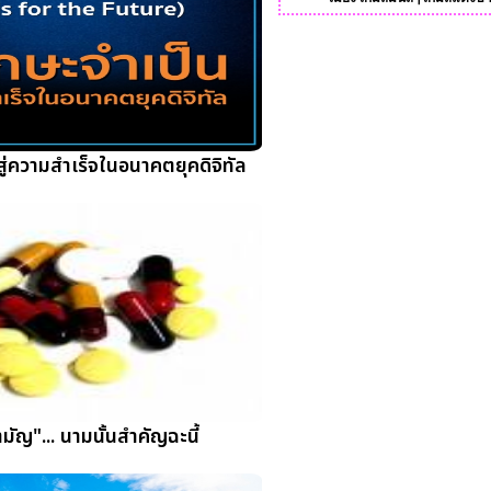
สู่ความสำเร็จในอนาคตยุคดิจิทัล
ามัญ"... นามนั้นสำคัญฉะนี้