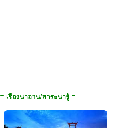
≡ เรื่องน่าอ่าน/สาระน่ารู้ ≡