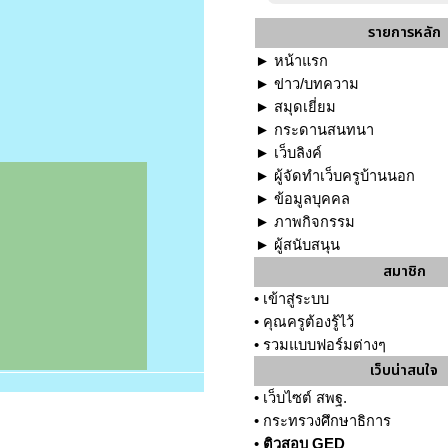
รายการหลัก
►
หน้าแรก
►
ข่าว/บทความ
►
สมุดเยี่ยม
►
กระดานสนทนา
►
เว็บลิงค์
►
ผู้จัดทำเว็บครูบ้านนอก
►
ข้อมูลบุคคล
►
ภาพกิจกรรม
►
ผู้สนับสนุน
สมาชิก
•
เข้าสู่ระบบ
•
คุณครูต้องรู้ไว้
•
รวมแบบฟอร์มต่างๆ
เว็บน่าสนใจ
•
เว็บไซต์ สพฐ.
•
กระทรวงศึกษาธิการ
•
ติวสอบ GED