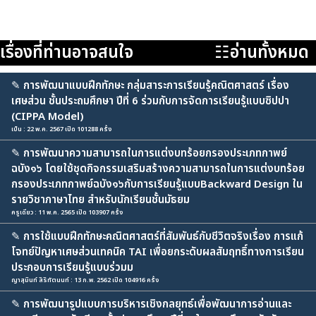
เรื่องที่ท่านอาจสนใจ
☷อ่านทั้งหมด
✎
การพัฒนาแบบฝึกทักษะ กลุ่มสาระการเรียนรู้คณิตศาสตร์ เรื่อง
เศษส่วน ชั้นประถมศึกษา ปีที่ 6 ร่วมกับการจัดการเรียนรู้แบบซิปปา
(CIPPA Model)
เบ็น : 22 พ.ค. 2567 เปิด 101288 ครั้ง
✎
การพัฒนาความสามารถในการแต่งบทร้อยกรองประเภทกาพย์
ฉบัง๑๖ โดยใช้ชุดกิจกรรมเสริมสร้างความสามารถในการแต่งบทร้อย
กรองประเภทกาพย์ฉบัง๑๖กับการเรียนรู้แบบBackward Design ใน
รายวิชาภาษาไทย สำหรับนักเรียนชั้นมัธยม
ครูเดียว : 11 พ.ค. 2565 เปิด 103907 ครั้ง
✎
การใช้แบบฝึกทักษะคณิตศาสตร์ที่สัมพันธ์กับชีวิตจริงเรื่อง การแก้
โจทย์ปัญหาเศษส่วนเทคนิค TAI เพื่อยกระดับผลสัมฤทธิ์ทางการเรียน
ประกอบการเรียนรู้แบบร่วมม
ญาสุมินท์ สิริทัตนนท์ : 13 ก.พ. 2562 เปิด 104916 ครั้ง
✎
การพัฒนารูปแบบการบริหารเชิงกลยุทธ์เพื่อพัฒนาการอ่านและ