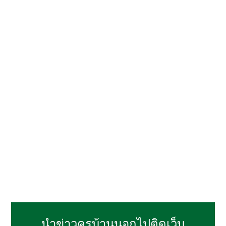
นำข่าวครูบ้านนอกไปติดเว็บ