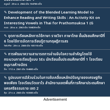
ครูหมี : 29 เม.ย. 2562 เปิด 104780 ครั้ง
✎
Development of the Blended Learning Model to
Enhance Reading and Writing Skills : An Activity Kit on
Interesting Vowels in Thai for Prathomsuksa 1 (G
กรด : 28 เม.ย. 2563 เปิด 104839 ครั้ง
✎
ชุดการเรียนหลักการใช้ภาษา รายวิชา ภาษาไทย ชั้นมัธยมศึกษาปีที่
6 โดยใช้การจัดการเรียนรู้ตามทฤษฎีการสร
Tek Ple : 29 ก.ย. 2560 เปิด 105110 ครั้ง
✎
การพัฒนาความสามารถการอ่านจับใจความสำคัญโดยใช้
กระบวนการเรียนรู้แบบ 5Es นักเรียนชั้นประถมศึกษาปีที่ 1 โรงเรียน
อนุบาลห้างฉัตร
กิ่ง : 17 มิ.ย. 2561 เปิด 104885 ครั้ง
✎
รูปแบบการมีส่วนร่วมในการขับเคลื่อนหลักปรัชญาของเศรษฐกิจ
พอเพียง โรงเรียนวัดเขาโร สำนักงานเขตพื้นที่การศึกษาประถมศึกษา
นครศรีธรรมราช เขต 2
กุ้ง : 27 ก.ย. 2565 เปิด 103085 ครั้ง
Advertisement