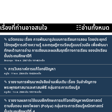
เรื่องที่ท่านอาจสนใจ
☷อ่านทั้งหมด
✎
นวัตกรรม เรื่อง การพัฒนารูปแบบการเรียนการสอน โดยประยุกต์
ใช้ทฤษฎีการสร้างความรู้ และทฤษฎีการเรียนรู้แบบร่วมมือ เพื่อพัฒนา
ทักษะด้านการอ่าน การเขียนและผลสัมฤทธิ์ทางการเรียน ของนักเรียน
ชั้นประถมศึกษาปีที
จักรกฤษ : 10 พ.ค. 2567 เปิด 101463 ครั้ง
✎
การวิเคราะห์การแก้โจทย์ปัญหา
ครูโช : 11 พ.ค. 2564 เปิด 104204 ครั้ง
✎
รายงานการพัฒนาหนังสืออ่านเพิ่มเติม เรื่อง วันสำคัญทาง
พระพุทธศาสนาและศาสนพิธี กลุ่มสาระการเรียนรู้ส
ครูเล็ก : 1 ก.พ. 2560 เปิด 105116 ครั้ง
✎
รายงานผลการใช้แบบฝึกทักษะการแก้โจทย์ปัญหาคณิตศาสตร์
ตามขั้นตอน ของโพลยา (Polya) กลุ่มสาระการเรียนรู้คณิตศาสตร์
ชั้นประถมศึกษาปีที่ 4