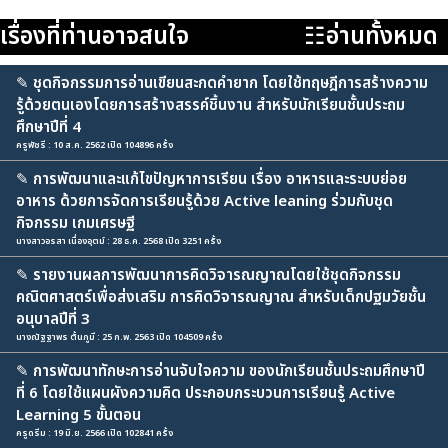
เรื่องที่ท่านอาจสนใจ
☷อ่านทั้งหมด
✎
ชุดกิจกรรมการอ่านเขียนสะกดคำยาก โดยใช้ทฤษฎีการสร้างความ
รู้ด้วยตนเองโดยการสร้างสรรค์ชิ้นงาน สำหรับนักเรียนชั้นประถม
ศึกษาปีที่ 4
ครูพัชรี : 10 ส.ค. 2562 เปิด 104896 ครั้ง
✎
การพัฒนาและแก้ไขปัญหาการเรียน เรื่อง อาหารและระบบย่อย
อาหาร ด้วยการจัดการเรียนรู้ด้วย Active leaning ร่วมกับชุด
กิจกรรม เกมเศรษฐี
นางสาวอรสา เนื่องอุตม์ : 28 ธ.ค. 2568 เปิด 3251 ครั้ง
✎
รายงานผลการพัฒนาการคิดวิจารณญาณโดยใช้ชุดกิจกรรม
คณิตศาสตร์เพื่อส่งเสริม การคิดวิจารณญาณ สำหรับเด็กปฐมวัยชั้น
อนุบาลปีที่ 3
นางณัฐฐาพร ตั้นภูมี : 25 ก.พ. 2563 เปิด 104509 ครั้ง
✎
การพัฒนาทักษะการอ่านจับใจความ ของนักเรียนชั้นประถมศึกษาปี
ที่ 6 โดยใช้แผนผังความคิด ประกอบกระบวนการเรียนรู้ Active
Learning 5 ขั้นตอน
ครูดรีม : 19 มิ.ย. 2566 เปิด 102841 ครั้ง