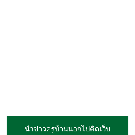
นำข่าวครูบ้านนอกไปติดเว็บ