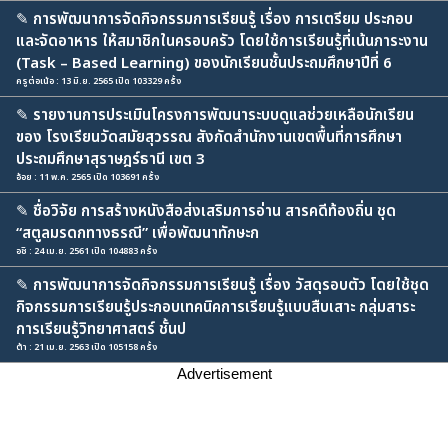
✎
การพัฒนาการจัดกิจกรรมการเรียนรู้ เรื่อง การเตรียม ประกอบ
และจัดอาหาร ให้สมาชิกในครอบครัว โดยใช้การเรียนรู้ที่เน้นภาระงาน
(Task – Based Learning) ของนักเรียนชั้นประถมศึกษาปีที่ 6
ครูต่อเน้อ : 13 มิ.ย. 2565 เปิด 103329 ครั้ง
✎
รายงานการประเมินโครงการพัฒนาระบบดูแลช่วยเหลือนักเรียน
ของ โรงเรียนวัดสมัยสุวรรณ สังกัดสำนักงานเขตพื้นที่การศึกษา
ประถมศึกษาสุราษฎร์ธานี เขต 3
อ้อย : 11 พ.ค. 2565 เปิด 103691 ครั้ง
✎
ชื่อวิจัย การสร้างหนังสือส่งเสริมการอ่าน สารคดีท้องถิ่น ชุด
“สตูลมรดกทางธรณี” เพื่อพัฒนาทักษะก
อชิ : 24 เม.ย. 2561 เปิด 104883 ครั้ง
✎
การพัฒนาการจัดกิจกรรมการเรียนรู้ เรื่อง วัสดุรอบตัว โดยใช้ชุด
กิจกรรมการเรียนรู้ประกอบเทคนิคการเรียนรู้แบบสืบเสาะ กลุ่มสาระ
การเรียนรู้วิทยาศาสตร์ ชั้นป
ต้า : 21 เม.ย. 2563 เปิด 105158 ครั้ง
Advertisement