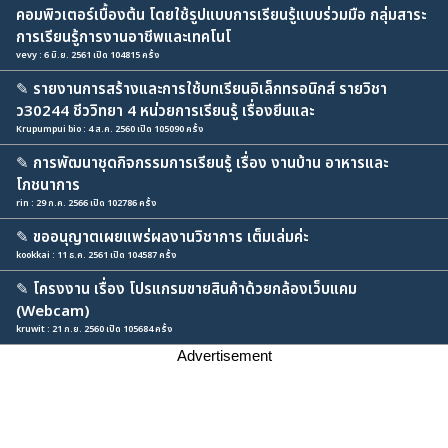
คอมพิวเตอร์เบื้องต้น โดยใช้รูปแบบการเรียนรู้แบบร่วมมือ กลุ่มสาระ
การเรียนรู้การงานอาชีพและเทคโนโ
vevy : 6 มิ.ย. 2561 เปิด 104815 ครั้ง
✎
รายงานการสร้างและการใช้บทเรียนอิเล็กทรอนิกส์ รายวิชา
ว30244 ชีววิทยา 4 หน่วยการเรียนรู้ เรื่องยีนและ
Krupumpui bio : 4 ส.ค. 2560 เปิด 105090 ครั้ง
✎
การพัฒนาชุดกิจกรรมการเรียนรู้ เรื่อง งานบ้าน อาหารและ
โภชนาการ
rin : 29 ก.ค. 2566 เปิด 102786 ครั้ง
✎
ขออนุญาตเผยแพร่ผลงานวิชาการ เต็มเล่มค่ะ
kookkai : 11 ธ.ค. 2561 เปิด 104587 ครั้ง
✎
โครงงาน เรื่อง โปรแกรมขายสินค้าด้วยกล้องเว็บแคม
(Webcam)
kruwit : 21 ก.ย. 2560 เปิด 105684 ครั้ง
Advertisement