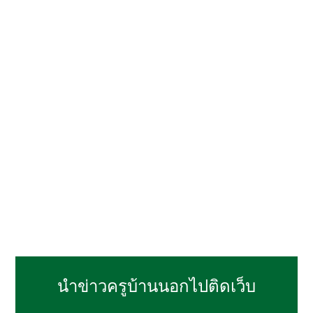
นำข่าวครูบ้านนอกไปติดเว็บ