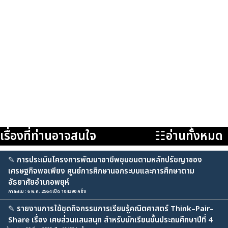
เรื่องที่ท่านอาจสนใจ
☷อ่านทั้งหมด
✎
การประเมินโครงการพัฒนาอาชีพชุมชนตามหลักปรัชญาของ
เศรษฐกิจพอเพียง ศูนย์การศึกษานอกระบบและการศึกษาตาม
อัธยาศัยอำเภอพยุห์
กาละแม : 6 พ.ค. 2564 เปิด 104390 ครั้ง
✎
รายงานการใช้ชุดกิจกรรมการเรียนรู้คณิตศาสตร์ Think–Pair–
Share เรื่อง เศษส่วนแสนสนุก สำหรับนักเรียนชั้นประถมศึกษาปีที่ 4