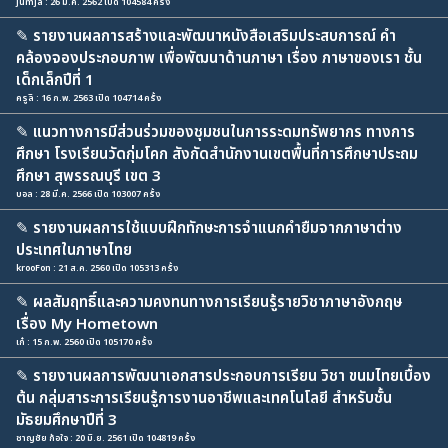
่jumja : 26 มี.ค. 2562 เปิด 104584 ครั้ง
✎
รายงานผลการสร้างและพัฒนาหนังสือเสริมประสบการณ์ คำ
คล้องจองประกอบภาพ เพื่อพัฒนาด้านภาษา เรื่อง ภาษาของเรา ชั้น
เด็กเล็กปีที่ 1
ครูลิ : 16 ก.พ. 2563 เปิด 104714 ครั้ง
✎
แนวทางการมีส่วนร่วมของชุมชนในการระดมทรัพยากร ทางการ
ศึกษา โรงเรียนวัดกุ่มโคก สังกัดสำนักงานเขตพื้นที่การศึกษาประถม
ศึกษา สุพรรณบุรี เขต 3
บอล : 28 มี.ค. 2566 เปิด 103007 ครั้ง
✎
รายงานผลการใช้แบบฝึกทักษะการจำแนกคำยืมจากภาษาต่าง
ประเทศในภาษาไทย
krooFon : 21 ส.ค. 2560 เปิด 105313 ครั้ง
✎
ผลสัมฤทธิ์และความคงทนทางการเรียนรู้รายวิชาภาษาอังกฤษ
เรื่อง My Hometown
เก๋ : 15 ก.พ. 2560 เปิด 105170 ครั้ง
✎
รายงานผลการพัฒนาเอกสารประกอบการเรียน วิชา ขนมไทยเบื้อง
ต้น กลุ่มสาระการเรียนรู้การงานอาชีพและเทคโนโลยี สำหรับชั้น
มัธยมศึกษาปีที่ 3
ชาญชัย ก้อใจ : 20 มิ.ย. 2561 เปิด 104819 ครั้ง