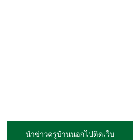
นำข่าวครูบ้านนอกไปติดเว็บ