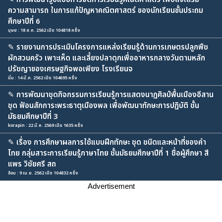
ความสามารถ ในการแก้ปัญหาคณิตศาสตร์ ของนักเรียนขั้นประถม
ศึกษาปีที่ 6
บุษย : 18 ส.ค. 2562 เปิด 104818 ครั้ง
✎
รายงานการประเมินโครงการแหล่งเรียนรู้ด้านการเกษตรปลูกพืช
ผักสวนครัว เพาะเห็ด และเลี้ยงปลาดุกเพื่ออาหารกลางวันตามหลัก
ปรัชญาของเศรษฐกิจพอเพียง โรงเรียนจ
นิ่ม : 14 มี.ค. 2562 เปิด 104695 ครั้ง
✎
การพัฒนาชุดกิจกรรมการเรียนรู้การแสดงนาฏศิลป์พื้นเมืองอีสาน
ชุด ฟ้อนสักการะพระธาตุเมืองพล เพื่อพัฒนาทักษะการปฏิบัติ ชั้น
มัธยมศึกษาปีที่ 3
korapin : 22 มี.ค. 2569 เปิด 1635 ครั้ง
✎
เรื่อง การศึกษาผลการใช้แบบฝึกทักษะ ชุด ชนิดและหน้าที่ของคำ
ไทย กลุ่มสาระการเรียนรู้ภาษาไทย ชั้นมัธยมศึกษาปีที่ 1 ชื่อผู้ศึกษา สี
แพร วิชัยศรี สถ
อ้อม : 9 เม.ย. 2562 เปิด 104832 ครั้ง
Advertisement