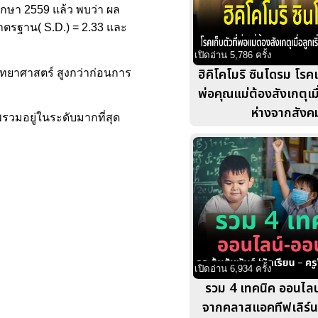
ศึกษา 2559 แล้ว พบว่า ผล
มาตรฐาน( S.D.) = 2.33 และ
เปิดอ่าน 5,786 ครั้ง
ฮิคิโคโมริ ซินโดรม โรคเ
ิทยาศาสตร์ สูงกว่าก่อนการ
พ่อคุณแม่ต้องสังเกตุเมื่
ห่างจากสังค
วมอยู่ในระดับมากที่สุด
เปิดอ่าน 6,934 ครั้ง
รวม 4 เทคนิค ออนไลน
จากคลาสแอคทีฟเลิร์นนิ