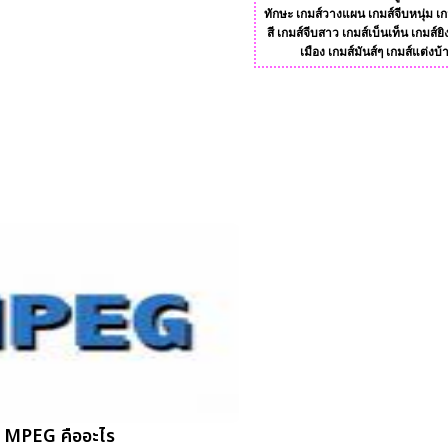
ทักษะ
เกมส์วางแผน
เกมส์จีบหนุ่ม
เก
สี
เกมส์จีบสาว
เกมส์เบ็นเท็น
เกมส์ยิ
เมือง
เกมส์มันส์ๆ
เกมส์แต่งบ้
MPEG คืออะไร