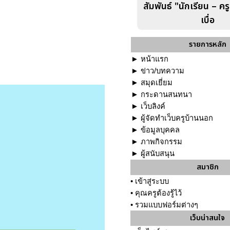
สัมพันธ์ "นักเรียน – คร
เบื่อ
รายการหลัก
►
หน้าแรก
►
ข่าว/บทความ
►
สมุดเยี่ยม
►
กระดานสนทนา
►
เว็บลิงค์
►
ผู้จัดทำเว็บครูบ้านนอก
►
ข้อมูลบุคคล
►
ภาพกิจกรรม
►
ผู้สนับสนุน
สมาชิก
•
เข้าสู่ระบบ
•
คุณครูต้องรู้ไว้
•
รวมแบบฟอร์มต่างๆ
เว็บน่าสนใจ