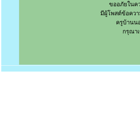
ขออภัยในคว
มีผู้โพสต์ข้อค
ครูบ้านน
กรุณาเ