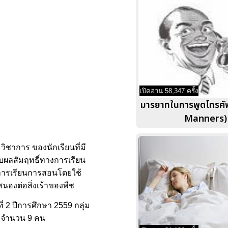
เปิดอ่าน 58,347 ครั้ง
มารยาทในการพูดโทรศั
Manners)
ิชาการ ของนักเรียนที่มี
ยบผลสัมฤทธิ์ทางการเรียน
อการเรียนการสอนโดยใช้
องต่อสิ่งเร้าของพืช
่ 2 ปีการศึกษา 2559 กลุ่ม
59 จำนวน 9 คน