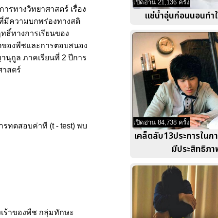
เปิดอ่าน 21,136 ครั้ง
การทางวิทยาศาสตร์ เรื่อง
แช่น้ำอุ่นก่อนนอนทำใ
ที่มีความบกพร่องทางสติ
มฤทธิ์ทางการเรียนของ
ิบโตของพืชและการตอบสนอง
นุกูล ภาคเรียนที่ 2 ปีการ
ศาสตร์
เปิดอ่าน 84,738 ครั้ง
ดสอบค่าที (t - test) พบ
เคล็ดลับ13ประการในกา
มีประสิทธิภา
ร้าของพืช กลุ่มทักษะ