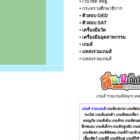
•
เว็บไซต์ สพฐ.
•
กระทรวงศึกษาธิการ
•
ติวสอบ GED
•
ติวสอบ SAT
•
เครื่องมือวัด
•
เครื่องมืออุตสาหกรรม
•
เกมส์
•
แหล่งรวมเกมส์
•
แหล่งรวมเกมส์
เกมส์ รวมเกมส์สนุกๆ ค
เกมส์
รวมเกมส์
เกมส์แข่งรถ
เกมส์ต่อส
ระเบิด
เกมส์แต่งตัว
เกมส์ท่องเที่ยว
ผจญภัย
เกมส์เต้น
เกมส์รถ
เกมส์ดนต
ฝึกสมอง
เกมส์เด็กๆ
เกมส์ปลูกผัก
เกมส
เกมส์ตลก
เกมส์ตัดผม
เกมส์ก้านกล้ว
เลี้ยงสัตว์
เกมส์ผี
เกมส์จับคู่
เกมส์กีฬ