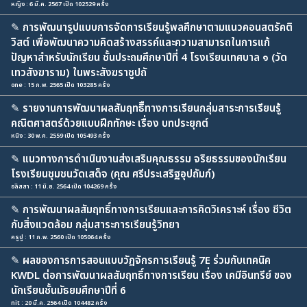
หญิง : 6 มี.ค. 2567 เปิด 102529 ครั้ง
✎
การพัฒนารูปแบบการจัดการเรียนรู้พลศึกษาตามแนวคอนสตรัคติ
วิสต์ เพื่อพัฒนาความคิดสร้างสรรค์และความสามารถในการแก้
ปัญหาสำหรับนักเรียน ชั้นประถมศึกษาปีที่ 4 โรงเรียนเทศบาล ๑ (วัด
เทวสังฆาราม) ในพระสังฆราชูปถั
one : 15 ก.พ. 2565 เปิด 103285 ครั้ง
✎
รายงานการพัฒนาผลสัมฤทธิืทางการเรียนกลุ่มสาระการเรียนรู้
คณิตศาสตร์ด้วยแบบฝึกทักษะ เรื่อง บทประยุกต์
หนิง : 30 พ.ค. 2559 เปิด 105493 ครั้ง
✎
แนวทางการดำเนินงานส่งเสริมคุณธรรม จริยธรรมของนักเรียน
โรงเรียนชุมชนวัดเสด็จ (คุณ ศรีประเสริฐอุปถัมภ์)
อลิสสา : 11 มิ.ย. 2564 เปิด 104269 ครั้ง
✎
การพัฒนาผลสัมฤทธิ์ทางการเรียนและการคิดวิเคราะห์ เรื่อง ชีวิต
กับสิ่งแวดล้อม กลุ่มสาระการเรียนรู้วิทยา
ครูปู : 11 ก.พ. 2560 เปิด 105064 ครั้ง
✎
ผลของการการสอนแบบวัฏจักรการเรียนรู้ 7E ร่วมกับเทคนิค
KWDL ต่อการพัฒนาผลสัมฤทธิ์ทางการเรียน เรื่อง เคมีอินทรีย์ ของ
นักเรียนชั้นมัธยมศึกษาปีที่ 6
nit : 20 มี.ค. 2564 เปิด 104482 ครั้ง