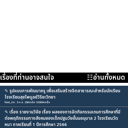
เรื่องที่ท่านอาจสนใจ
☷อ่านทั้งหมด
✎
รูปแบบการพัฒนาครู เพื่อเสริมสร้างจิตสาธารณะสำหรับนักเรียน
โรงเรียนสุขไพบูลย์วิริยะวิทยา
foon_rin : 5 ก.ย. 2564 เปิด 103894 ครั้ง
✎
เรื่อง รายงานวิจัย เรื่อง ผลของการจัดกิจกรรมเกมการศึกษาที่มี
ต่อพฤติกรรมทางสังคมของเด็กปฐมวัยชั้นนอนุบาล 2 โรงเรียนวัด
หนา ภาคเรียนที่ 1 ปีการศึกษา 2566