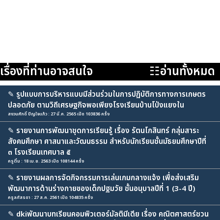
เรื่องที่ท่านอาจสนใจ
☷อ่านทั้งหมด
✎
รูปแบบการบริหารแบบมีส่วนร่วมในการปฏิบัติการทางการเกษตร
ปลอดภัย ตามวิถีเศรษฐกิจพอเพียงโรงเรียนบ้านโป่งแยงใน
สงวนศักดิ์ ปัญใจแก้ว : 27 มี.ค. 2565 เปิด 103836 ครั้ง
✎
รายงานการพัฒนาชุดการเรียนรู้ เรื่อง รัตนโกสินทร์ กลุ่มสาระ
สังคมศึกษา ศาสนาและวัฒนธรรม สำหรับนักเรียนชั้นมัธยมศึกษาปีที่
๓ โรงเรียนเทศบาล ๕
ครูติ๋ม : 18 เม.ย. 2563 เปิด 108144 ครั้ง
✎
รายงานผลการจัดกิจกรรมการเล่นเกมกลางแจ้ง เพื่อส่งเสริม
พัฒนาการด้านร่างกายของเด็กปฐมวัย ชั้นอนุบาลปีที่ 1 (3-4 ปี)
ครูลภัสรดา : 27 ส.ค. 2561 เปิด 104835 ครั้ง
✎
dkiพัฒนาบทเรียนคอมพิวเตอร์มัลติมีเดีย เรื่อง คณิตศาสตร์ชวน