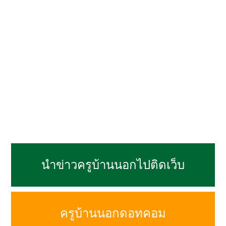
นำข่าวครูบ้านนอกไปติดเว็บ
ครูบ้านนอกดอทคอม