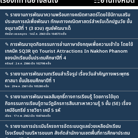
เรื่องที่ท่านอาจสนใจ
☷อ่านทั้งหมด
✎
รายงานการพัฒนาความพร้อมทางคณิตศาสตร์โดยใช้นิทานเสริม
ประสบการณ์เพื่อพัฒนา ทักษะทางคณิตศาสตร์สำหรับเด็กปฐมวัย ชั้น
อนุบาลปีที่ 1 (3 ขวบ) ศูนย์พัฒนาเด็
ทัศนียา อรรคบุตร : 14 มี.ค. 2563 เปิด 104573 ครั้ง
✎
การพัฒนาชุดกิจกรรมการอ่านภาษาอังกฤษเพื่อความเข้าใจ โดยใช้
เทคนิค SQ3R ชุด Tourist Attractions In Nakhon Phanom
ของนักเรียนชั้นประถมศึกษาปีที่ 4
ศรัณย์ : 2 ส.ค. 2566 เปิด 102798 ครั้ง
✎
รายงานการพัฒนาบทเรียนสำเร็จรูป เรื่องวันสำคัญทางพระพุทธ
ศาสนา ชั้นมัธยมศึกษาปีที่ 1
โมช : 29 พ.ค. 2561 เปิด 105280 ครั้ง
✎
รายงานการพัฒนาผลสัมฤทธิ์ทางการเรียนรู้ โดยการใช้ชุด
กิจกรรมการเรียนรู้ตามวัฏจักรการสืบเสาะหาความรู้ 5 ขั้น (5E) เรื่อง
เคมีอินทรีย์ รายวิชา เคมี 5 รหั
เชียร : 17 ก.พ. 2562 เปิด 104744 ครั้ง
✎
รายงานการประเมินโครงการจัดระบบดูแลช่วยเหลือนักเรียน
โรงเรียนบ้านบริหารชนบท สังกัดสำนักงานเขตพื้นที่การศึกษาประถม